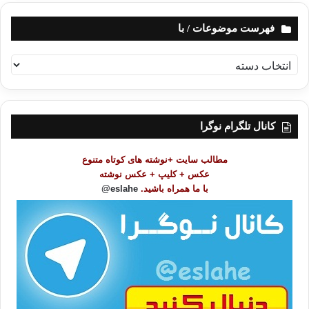
فهرست موضوعات / با
ف
ه
ر
س
ت
کانال تلگرام نوگرا
م
و
مطالب سایت +نوشته های کوتاه متنوع
ض
عکس + کلیپ + عکس نوشته
و
با ما همراه باشید.
eslahe@
ع
ا
ت
/
ب
ا