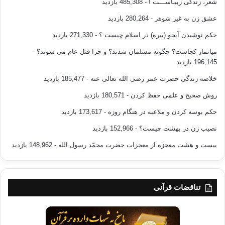
شعر، زندگی زیبـاســـت !
- 485,308 بازدید
عشق زن به غیر شوهر
- 280,264 بازدید
حکم نوشیدن آبجو (بیره) در اسلام چیست ؟
- 271,330 بازدید
میانمار کجاست؟ چگونه مسلمان شدند؟ و چرا قتل عام می شوند؟
-
196,145 بازدید
خلاصه زندگی حضرت عمر رضی الله تعالی عنه
- 185,477 بازدید
روش صحیح و علمی حفظ کردن
- 180,571 بازدید
حکم بوسه کردن و ملاعبه در هنگام روزه
- 173,617 بازدید
نصیب زن در بهشت چیست؟
- 152,966 بازدید
بیست و هشت معجزه از معجزات حضرت محمّد رسول الله
- 148,962 بازدید
تناقضات قرآنی