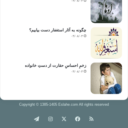
۰۴/۰۸/۰۳
چگونه به آثار استغفار دست بیابیم؟
۰۴/۰۸/۰۳
زخمِ احساسِ حقارت از دستِ خانواده
۰۴/۰۸/۰۳
Copyright © 1385-1405 Eslahe.com All rights reserved
خوراک
فیس
X
اینستاگرام
تلگرام