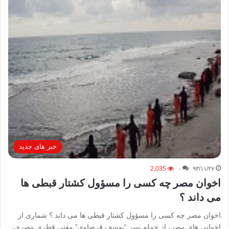
خبر های جدید
2,035
۰
۹۳/۱۱/۲۷
اخوان مصر چه کسی را مسؤول کشتار قبطی ها
می داند ؟
اخوان مصر چه کسی را مسؤول کشتار قبطی ها می داند ؟ شماری از
اخوانی های مصر، از جمله پسر “یوسف قرضاوی” مفتی قطری مصری،