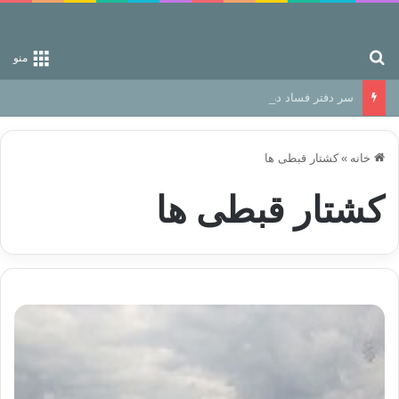
جستجو برای
منو
سر دفتر فساد در زمین‌، دوری وکناره‌گیری از راه خداست‌!
خانه
»
کشتار قبطی ها
کشتار قبطی ها