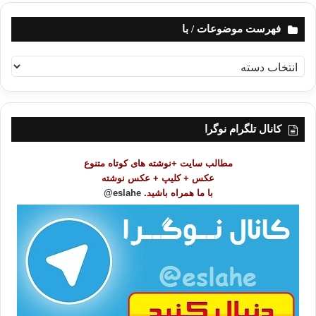
فهرست موضوعات / با
ف
ه
ر
س
ت
کانال تلگرام نوگرا
م
و
مطالب سایت +نوشته های کوتاه متنوع
ض
عکس + کلیپ + عکس نوشته
و
با ما همراه باشید.
eslahe@
ع
ا
ت
/
ب
ا