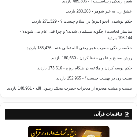
شعر، زندگی زیبـاســـت !
- 485,306 بازدید
عشق زن به غیر شوهر
- 280,263 بازدید
حکم نوشیدن آبجو (بیره) در اسلام چیست ؟
- 271,329 بازدید
میانمار کجاست؟ چگونه مسلمان شدند؟ و چرا قتل عام می شوند؟
-
196,144 بازدید
خلاصه زندگی حضرت عمر رضی الله تعالی عنه
- 185,476 بازدید
روش صحیح و علمی حفظ کردن
- 180,569 بازدید
حکم بوسه کردن و ملاعبه در هنگام روزه
- 173,616 بازدید
نصیب زن در بهشت چیست؟
- 152,965 بازدید
بیست و هشت معجزه از معجزات حضرت محمّد رسول الله
- 148,961 بازدید
تناقضات قرآنی