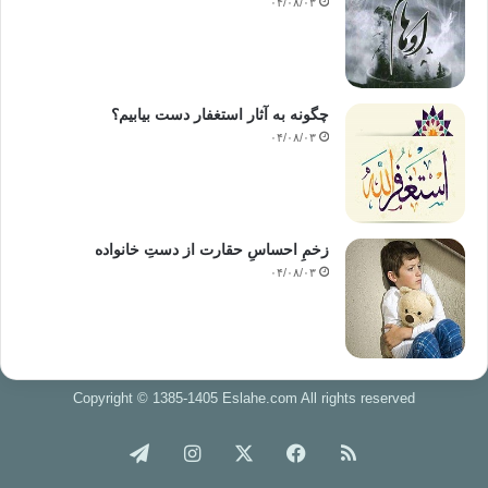
۰۴/۰۸/۰۳
چگونه به آثار استغفار دست بیابیم؟
۰۴/۰۸/۰۳
زخمِ احساسِ حقارت از دستِ خانواده
۰۴/۰۸/۰۳
Copyright © 1385-1405 Eslahe.com All rights reserved
خوراک
فیس
X
اینستاگرام
تلگرام