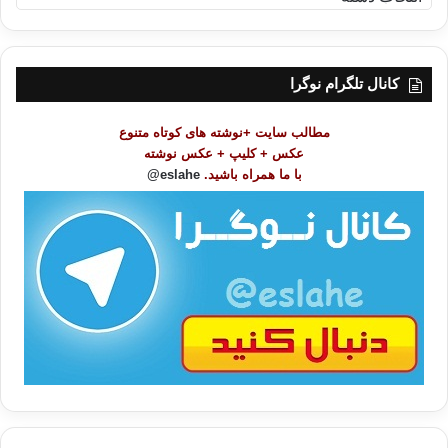
ه
ر
س
ت
کانال تلگرام نوگرا
م
و
مطالب سایت +نوشته های کوتاه متنوع
ض
عکس + کلیپ + عکس نوشته
و
با ما همراه باشید.
eslahe@
ع
ا
ت
/
ب
ا