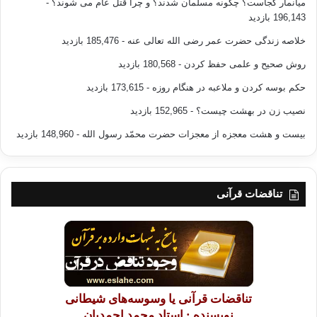
میانمار کجاست؟ چگونه مسلمان شدند؟ و چرا قتل عام می شوند؟
-
196,143 بازدید
خلاصه زندگی حضرت عمر رضی الله تعالی عنه
- 185,476 بازدید
روش صحیح و علمی حفظ کردن
- 180,568 بازدید
حکم بوسه کردن و ملاعبه در هنگام روزه
- 173,615 بازدید
نصیب زن در بهشت چیست؟
- 152,965 بازدید
بیست و هشت معجزه از معجزات حضرت محمّد رسول الله
- 148,960 بازدید
تناقضات قرآنی
تناقضات قرآنی یا وسوسه‌های شیطانی
نویسنده : استاد محمد احمدیان