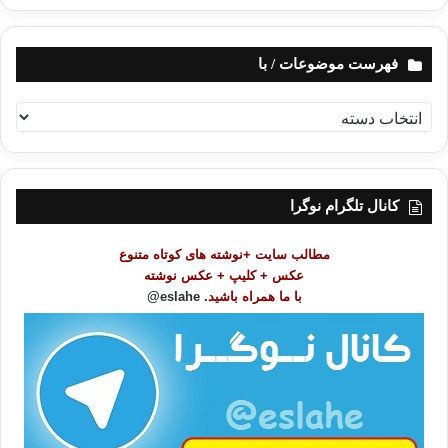
فهرست موضوعات / با
ف
ه
ر
س
ت
کانال تلگرام نوگرا
م
و
مطالب سایت +نوشته های کوتاه متنوع
ض
عکس + کلیپ + عکس نوشته
و
با ما همراه باشید.
eslahe@
ع
ا
ت
/
ب
ا