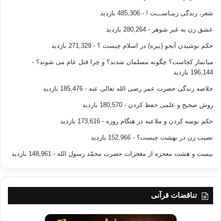
شعر، زندگی زیبـاســـت !
- 485,306 بازدید
عشق زن به غیر شوهر
- 280,264 بازدید
حکم نوشیدن آبجو (بیره) در اسلام چیست ؟
- 271,329 بازدید
میانمار کجاست؟ چگونه مسلمان شدند؟ و چرا قتل عام می شوند؟
-
196,144 بازدید
خلاصه زندگی حضرت عمر رضی الله تعالی عنه
- 185,476 بازدید
روش صحیح و علمی حفظ کردن
- 180,570 بازدید
حکم بوسه کردن و ملاعبه در هنگام روزه
- 173,616 بازدید
نصیب زن در بهشت چیست؟
- 152,966 بازدید
بیست و هشت معجزه از معجزات حضرت محمّد رسول الله
- 148,961 بازدید
تناقضات قرآنی