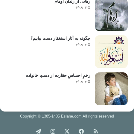
رهایی از زندانِ اوهام
۰۴/۰۸/۰۳
چگونه به آثار استغفار دست بیابیم؟
۰۴/۰۸/۰۳
زخمِ احساسِ حقارت از دستِ خانواده
۰۴/۰۸/۰۳
Copyright © 1385-1405 Eslahe.com All rights reserved
خوراک
فیس
X
اینستاگرام
تلگرام