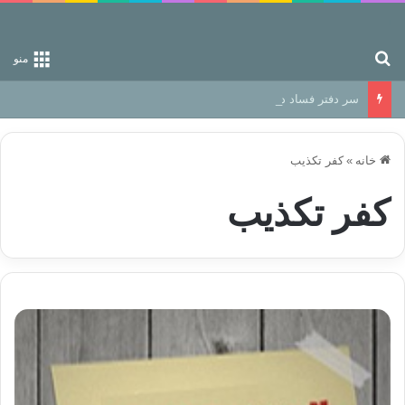
جستجو برای
منو
سر دفتر فساد در زمین‌، دوری وکناره‌گیری از راه خداست‌!
خانه
»
کفر تکذیب
کفر تکذیب