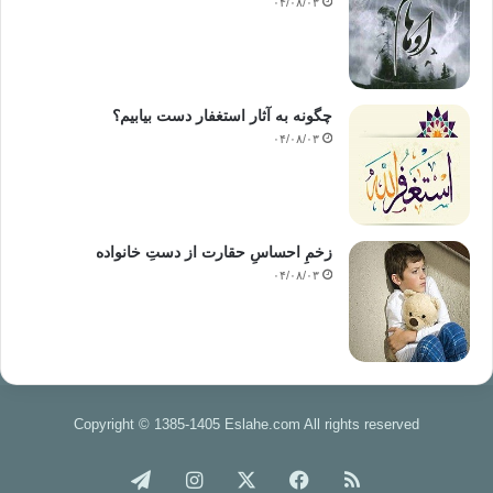
۰۴/۰۸/۰۳
چگونه به آثار استغفار دست بیابیم؟
۰۴/۰۸/۰۳
زخمِ احساسِ حقارت از دستِ خانواده
۰۴/۰۸/۰۳
Copyright © 1385-1405 Eslahe.com All rights reserved
خوراک
فیس
X
اینستاگرام
تلگرام