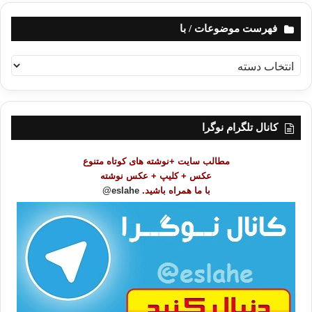
فهرست موضوعات / با
ف
ه
ر
س
ت
کانال تلگرام نوگرا
م
و
مطالب سایت +نوشته های کوتاه متنوع
ض
عکس + کلیپ + عکس نوشته
و
با ما همراه باشید.
eslahe@
ع
ا
ت
/
ب
ا