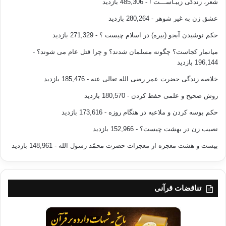
شعر، زندگی زیبـاســـت !
- 485,306 بازدید
عشق زن به غیر شوهر
- 280,264 بازدید
حکم نوشیدن آبجو (بیره) در اسلام چیست ؟
- 271,329 بازدید
میانمار کجاست؟ چگونه مسلمان شدند؟ و چرا قتل عام می شوند؟
-
196,144 بازدید
خلاصه زندگی حضرت عمر رضی الله تعالی عنه
- 185,476 بازدید
روش صحیح و علمی حفظ کردن
- 180,570 بازدید
حکم بوسه کردن و ملاعبه در هنگام روزه
- 173,616 بازدید
نصیب زن در بهشت چیست؟
- 152,966 بازدید
بیست و هشت معجزه از معجزات حضرت محمّد رسول الله
- 148,961 بازدید
تناقضات قرآنی