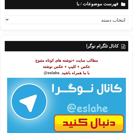
فهرست موضوعات / با
ف
ه
ر
س
ت
کانال تلگرام نوگرا
م
و
مطالب سایت +نوشته های کوتاه متنوع
ض
عکس + کلیپ + عکس نوشته
و
با ما همراه باشید.
eslahe@
ع
ا
ت
/
ب
ا