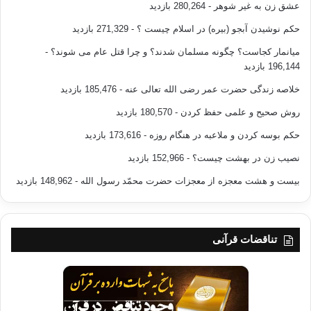
عشق زن به غیر شوهر
- 280,264 بازدید
حکم نوشیدن آبجو (بیره) در اسلام چیست ؟
- 271,329 بازدید
میانمار کجاست؟ چگونه مسلمان شدند؟ و چرا قتل عام می شوند؟
-
196,144 بازدید
خلاصه زندگی حضرت عمر رضی الله تعالی عنه
- 185,476 بازدید
روش صحیح و علمی حفظ کردن
- 180,570 بازدید
حکم بوسه کردن و ملاعبه در هنگام روزه
- 173,616 بازدید
نصیب زن در بهشت چیست؟
- 152,966 بازدید
بیست و هشت معجزه از معجزات حضرت محمّد رسول الله
- 148,962 بازدید
تناقضات قرآنی