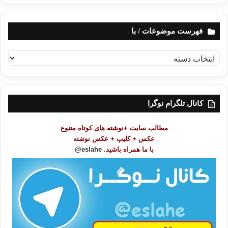
فهرست موضوعات / با
ف
ه
ر
س
ت
کانال تلگرام نوگرا
م
و
مطالب سایت +نوشته های کوتاه متنوع
ض
عکس + کلیپ + عکس نوشته
و
با ما همراه باشید.
eslahe@
ع
ا
ت
/
ب
ا