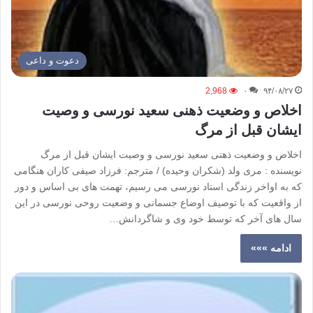
دعوت و داعی
2,968
۰
۹۴/۰۸/۲۷
اخلاص و وضعیت ذهنی سعید نورسی و وصیت
ایشان قبل از مرگ
اخلاص و وضعیت ذهنی سعید نورسی و وصیت ایشان قبل از مرگ
نویسنده : مری ولد (شکران وحیده) / مترجم: فرزاد صیفی کاران هنگامی
که به اواخر زندگی استاد نورسی می رسیم، تهمت های بی اساس و دور
از واقعیت که با توصیف اوضاع جسمانی و وضعیت روحی نورسی در این
سال های آخر که توسط خود وی و شاگردانش…
ادامه »»»