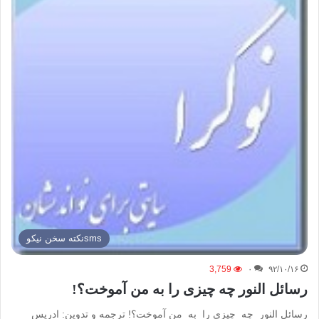
smsنكته سخن نيكو
3,759
۰
۹۲/۱۰/۱۶
رسائل النور چه چیزی را به من آموخت؟!
رسائل النور چه چیزی را به من آموخت؟! ترجمه و تدوین: ادریس