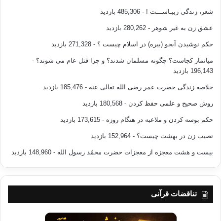
شعر، زندگی زیبـاســـت !
- 485,306 بازدید
عشق زن به غیر شوهر
- 280,262 بازدید
حکم نوشیدن آبجو (بیره) در اسلام چیست ؟
- 271,328 بازدید
میانمار کجاست؟ چگونه مسلمان شدند؟ و چرا قتل عام می شوند؟
-
196,143 بازدید
خلاصه زندگی حضرت عمر رضی الله تعالی عنه
- 185,476 بازدید
روش صحیح و علمی حفظ کردن
- 180,568 بازدید
حکم بوسه کردن و ملاعبه در هنگام روزه
- 173,615 بازدید
نصیب زن در بهشت چیست؟
- 152,964 بازدید
بیست و هشت معجزه از معجزات حضرت محمّد رسول الله
- 148,960 بازدید
تناقضات قرآنی