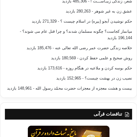
شعر، زندگی زیبـاســـت !
- 485,306 بازدید
عشق زن به غیر شوهر
- 280,263 بازدید
حکم نوشیدن آبجو (بیره) در اسلام چیست ؟
- 271,329 بازدید
میانمار کجاست؟ چگونه مسلمان شدند؟ و چرا قتل عام می شوند؟
-
196,144 بازدید
خلاصه زندگی حضرت عمر رضی الله تعالی عنه
- 185,476 بازدید
روش صحیح و علمی حفظ کردن
- 180,569 بازدید
حکم بوسه کردن و ملاعبه در هنگام روزه
- 173,616 بازدید
نصیب زن در بهشت چیست؟
- 152,965 بازدید
بیست و هشت معجزه از معجزات حضرت محمّد رسول الله
- 148,961 بازدید
تناقضات قرآنی