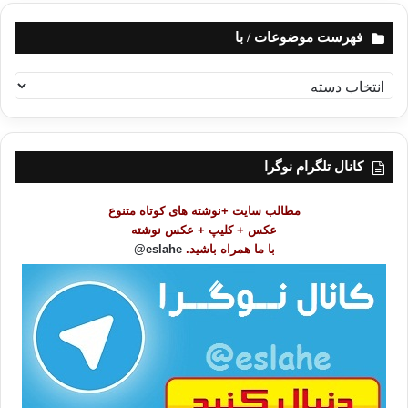
فهرست موضوعات / با
ف
ه
ر
س
ت
کانال تلگرام نوگرا
م
و
مطالب سایت +نوشته های کوتاه متنوع
ض
عکس + کلیپ + عکس نوشته
و
با ما همراه باشید.
eslahe@
ع
ا
ت
/
ب
ا