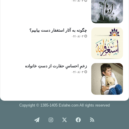
۰۴/۰۸/۰۳
چگونه به آثار استغفار دست بیابیم؟
۰۴/۰۸/۰۳
زخمِ احساسِ حقارت از دستِ خانواده
۰۴/۰۸/۰۳
Copyright © 1385-1405 Eslahe.com All rights reserved
خوراک
فیس
X
اینستاگرام
تلگرام