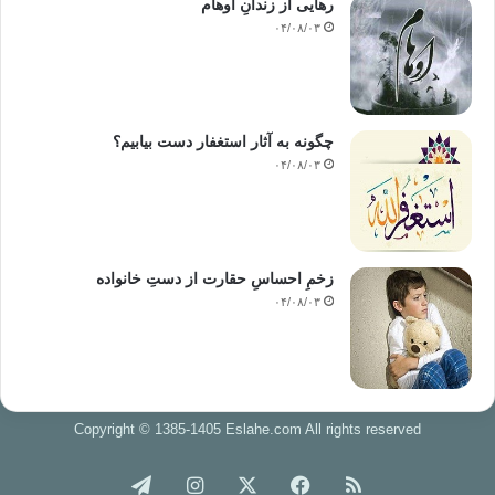
رهایی از زندانِ اوهام
۰۴/۰۸/۰۳
چگونه به آثار استغفار دست بیابیم؟
۰۴/۰۸/۰۳
زخمِ احساسِ حقارت از دستِ خانواده
۰۴/۰۸/۰۳
Copyright © 1385-1405 Eslahe.com All rights reserved
خوراک
فیس
X
اینستاگرام
تلگرام