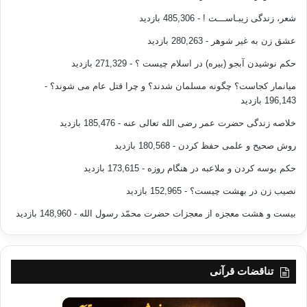
شعر، زندگی زیبـاســـت !
- 485,306 بازدید
عشق زن به غیر شوهر
- 280,263 بازدید
حکم نوشیدن آبجو (بیره) در اسلام چیست ؟
- 271,329 بازدید
میانمار کجاست؟ چگونه مسلمان شدند؟ و چرا قتل عام می شوند؟
-
196,143 بازدید
خلاصه زندگی حضرت عمر رضی الله تعالی عنه
- 185,476 بازدید
روش صحیح و علمی حفظ کردن
- 180,568 بازدید
حکم بوسه کردن و ملاعبه در هنگام روزه
- 173,615 بازدید
نصیب زن در بهشت چیست؟
- 152,965 بازدید
بیست و هشت معجزه از معجزات حضرت محمّد رسول الله
- 148,960 بازدید
تناقضات قرآنی