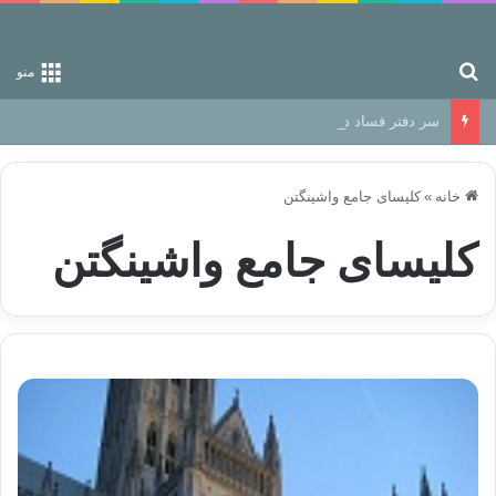
جستجو برای
منو
سر دفتر فساد در زمین‌، دوری وکناره‌گیری از راه خداست‌!
خانه
»
کلیسای جامع واشینگتن
کلیسای جامع واشینگتن