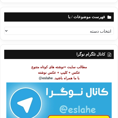
فهرست موضوعات / با
ف
ه
ر
س
ت
کانال تلگرام نوگرا
م
و
مطالب سایت +نوشته های کوتاه متنوع
ض
عکس + کلیپ + عکس نوشته
و
با ما همراه باشید.
eslahe@
ع
ا
ت
/
ب
ا