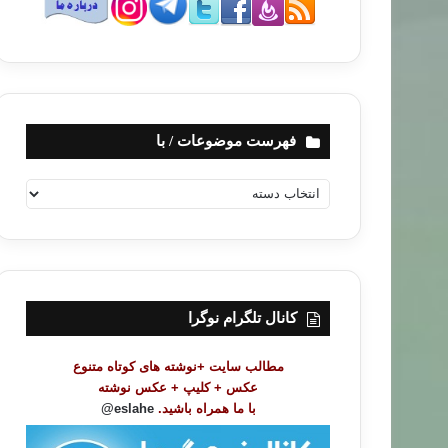
فهرست موضوعات / با
ف
ه
ر
س
ت
م
و
کانال تلگرام نوگرا
ض
و
مطالب سایت +نوشته های کوتاه متنوع
ع
عکس + کلیپ + عکس نوشته
ا
با ما همراه باشید.
eslahe@
ت
/