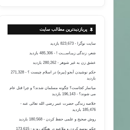
پربازدیدترین مطالب سایت
سایت نوگرا
- 823,673 بازدید
شعر، زندگی زیبـاســـت !
- 485,306 بازدید
عشق زن به غیر شوهر
- 280,262 بازدید
حکم نوشیدن آبجو (بیره) در اسلام چیست ؟
- 271,328
بازدید
میانمار کجاست؟ چگونه مسلمان شدند؟ و چرا قتل عام
می شوند؟
- 196,143 بازدید
خلاصه زندگی حضرت عمر رضی الله تعالی عنه
-
185,476 بازدید
روش صحیح و علمی حفظ کردن
- 180,568 بازدید
حکم بوسه کردن و ملاعبه در هنگام روزه
- 173,615