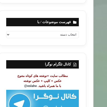
فهرست موضوعات / با
ف
ه
ر
س
ت
م
و
کانال تلگرام نوگرا
ض
و
مطالب سایت +نوشته های کوتاه متنوع
ع
عکس + کلیپ + عکس نوشته
ا
با ما همراه باشید.
eslahe@
ت
/
ب
ا