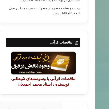
نصیب زن در بهشت چیست؟
- 152,965 بازدید
بیست و هشت معجزه از معجزات حضرت محمّد رسول
الله
- 148,961 بازدید
تناقضات قرآنی
تناقضات قرآنی یا وسوسه‌های شیطانی
نویسنده : استاد محمد احمدیان