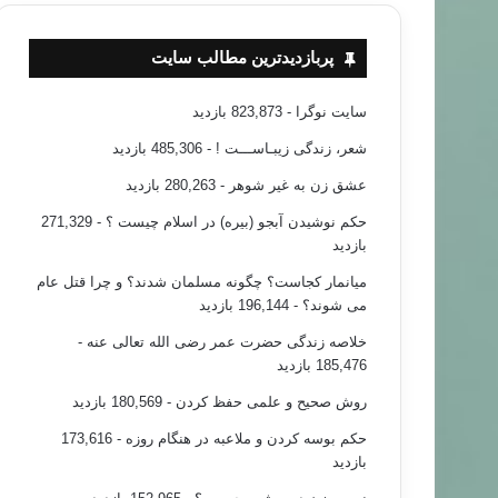
پربازدیدترین مطالب سایت
سایت نوگرا
- 823,873 بازدید
شعر، زندگی زیبـاســـت !
- 485,306 بازدید
عشق زن به غیر شوهر
- 280,263 بازدید
حکم نوشیدن آبجو (بیره) در اسلام چیست ؟
- 271,329
بازدید
میانمار کجاست؟ چگونه مسلمان شدند؟ و چرا قتل عام
می شوند؟
- 196,144 بازدید
خلاصه زندگی حضرت عمر رضی الله تعالی عنه
-
185,476 بازدید
روش صحیح و علمی حفظ کردن
- 180,569 بازدید
حکم بوسه کردن و ملاعبه در هنگام روزه
- 173,616
بازدید