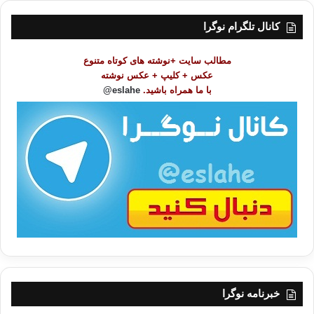
س
ت
کانال تلگرام نوگرا
م
و
مطالب سایت +نوشته های کوتاه متنوع
ض
عکس + کلیپ + عکس نوشته
و
با ما همراه باشید.
eslahe@
ع
ا
ت
/
ب
ا
خبرنامه نوگرا