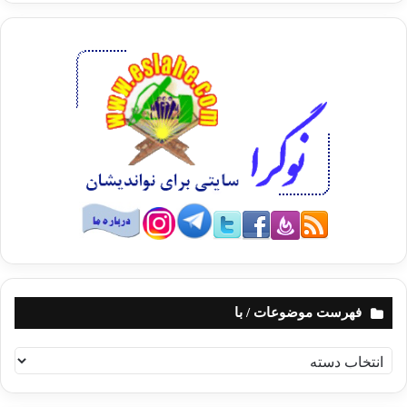
فهرست موضوعات / با
ف
ه
ر