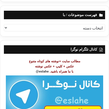
فهرست موضوعات / با
ف
ه
ر
س
ت
کانال تلگرام نوگرا
م
و
مطالب سایت +نوشته های کوتاه متنوع
ض
عکس + کلیپ + عکس نوشته
و
با ما همراه باشید.
eslahe@
ع
ا
ت
/
ب
ا