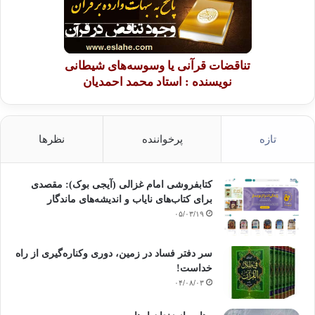
تناقضات قرآنی یا وسوسه‌های شیطانی
نویسنده : استاد محمد احمدیان
تازه
پرخواننده
نظرها
کتابفروشی امام غزالی (آیجی بوک): مقصدی
برای کتاب‌های نایاب و اندیشه‌های ماندگار
۰۵/۰۳/۱۹
سر دفتر فساد در زمین‌، دوری وکناره‌گیری از راه
خداست‌!
۰۴/۰۸/۰۳