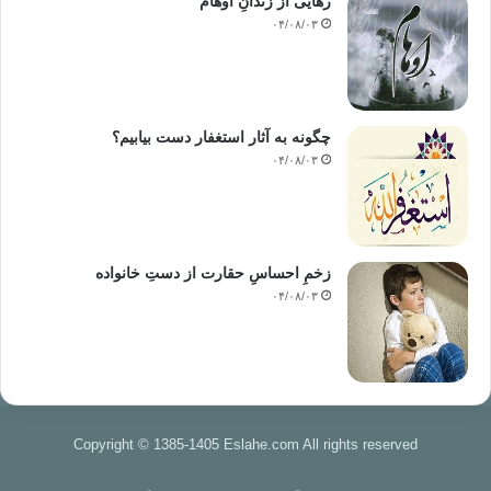
رهایی از زندانِ اوهام
۰۴/۰۸/۰۳
چگونه به آثار استغفار دست بیابیم؟
۰۴/۰۸/۰۳
زخمِ احساسِ حقارت از دستِ خانواده
۰۴/۰۸/۰۳
Copyright © 1385-1405 Eslahe.com All rights reserved