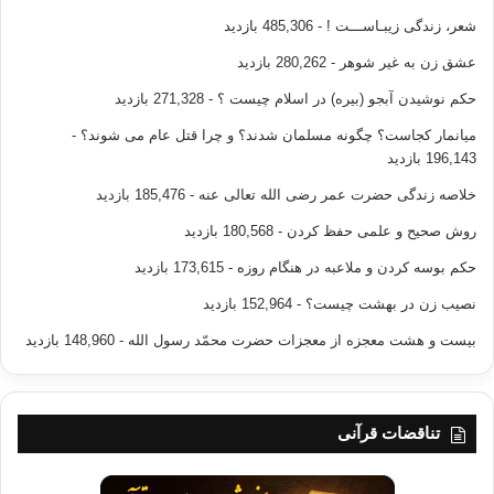
شعر، زندگی زیبـاســـت !
- 485,306 بازدید
عشق زن به غیر شوهر
- 280,262 بازدید
حکم نوشیدن آبجو (بیره) در اسلام چیست ؟
- 271,328 بازدید
میانمار کجاست؟ چگونه مسلمان شدند؟ و چرا قتل عام می شوند؟
-
196,143 بازدید
خلاصه زندگی حضرت عمر رضی الله تعالی عنه
- 185,476 بازدید
روش صحیح و علمی حفظ کردن
- 180,568 بازدید
حکم بوسه کردن و ملاعبه در هنگام روزه
- 173,615 بازدید
نصیب زن در بهشت چیست؟
- 152,964 بازدید
بیست و هشت معجزه از معجزات حضرت محمّد رسول الله
- 148,960 بازدید
تناقضات قرآنی