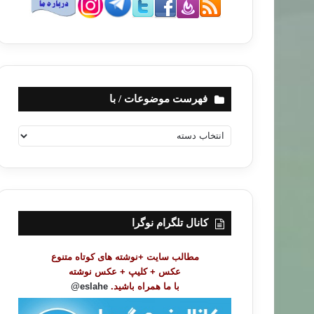
فهرست موضوعات / با
ف
ه
ر
س
ت
م
و
کانال تلگرام نوگرا
ض
و
مطالب سایت +نوشته های کوتاه متنوع
ع
عکس + کلیپ + عکس نوشته
ا
با ما همراه باشید.
eslahe@
ت
/