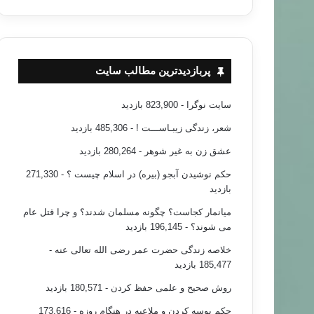
پربازدیدترین مطالب سایت
سایت نوگرا
- 823,900 بازدید
شعر، زندگی زیبـاســـت !
- 485,306 بازدید
عشق زن به غیر شوهر
- 280,264 بازدید
حکم نوشیدن آبجو (بیره) در اسلام چیست ؟
- 271,330
بازدید
میانمار کجاست؟ چگونه مسلمان شدند؟ و چرا قتل عام
می شوند؟
- 196,145 بازدید
خلاصه زندگی حضرت عمر رضی الله تعالی عنه
-
185,477 بازدید
روش صحیح و علمی حفظ کردن
- 180,571 بازدید
حکم بوسه کردن و ملاعبه در هنگام روزه
- 173,616