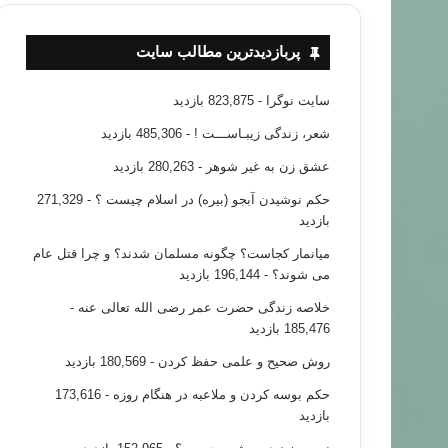
پربازدیدترین مطالب سایت
سایت نوگرا
- 823,875 بازدید
شعر، زندگی زیبـاســـت !
- 485,306 بازدید
عشق زن به غیر شوهر
- 280,263 بازدید
حکم نوشیدن آبجو (بیره) در اسلام چیست ؟
- 271,329
بازدید
میانمار کجاست؟ چگونه مسلمان شدند؟ و چرا قتل عام
می شوند؟
- 196,144 بازدید
خلاصه زندگی حضرت عمر رضی الله تعالی عنه
-
185,476 بازدید
روش صحیح و علمی حفظ کردن
- 180,569 بازدید
حکم بوسه کردن و ملاعبه در هنگام روزه
- 173,616
بازدید