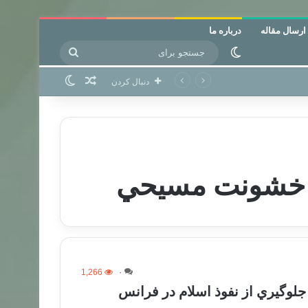
ارسال مقاله
درباره ما
جستجو
تغییر پوسته
برای
نوشته تصادفی
تغییر پوسته
دنبال کردن
ه خشونت مسيحي
1,266
۰
لوگيري از نفوذ اسلام در فرانس