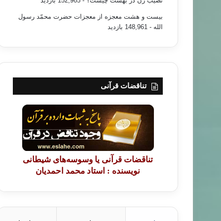
نصیب زن در بهشت چیست؟
- 152,965 بازدید
بیست و هشت معجزه از معجزات حضرت محمّد رسول
الله
- 148,961 بازدید
تناقضات قرآنی
تناقضات قرآنی یا وسوسه‌های شیطانی
نویسنده : استاد محمد احمدیان