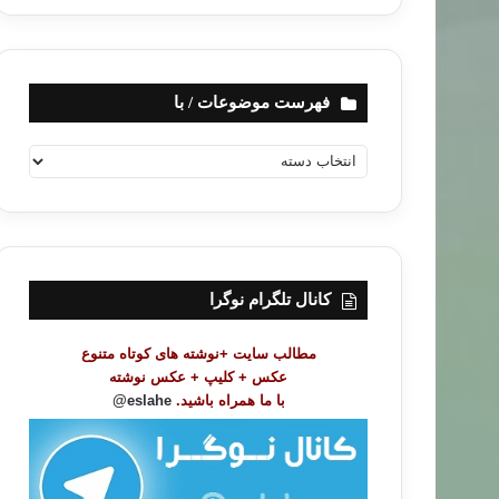
فهرست موضوعات / با
ف
ه
ر
س
ت
م
و
کانال تلگرام نوگرا
ض
و
مطالب سایت +نوشته های کوتاه متنوع
ع
عکس + کلیپ + عکس نوشته
ا
با ما همراه باشید.
eslahe@
ت
/
ب
ا