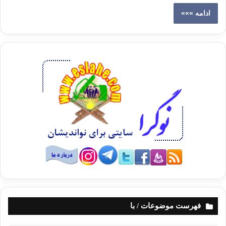
ادامه »»»
فهرست موضوعات / با