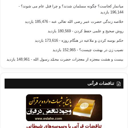
میانمار کجاست؟ چگونه مسلمان شدند؟ و چرا قتل عام می شوند؟
-
196,144 بازدید
خلاصه زندگی حضرت عمر رضی الله تعالی عنه
- 185,476 بازدید
روش صحیح و علمی حفظ کردن
- 180,569 بازدید
حکم بوسه کردن و ملاعبه در هنگام روزه
- 173,616 بازدید
نصیب زن در بهشت چیست؟
- 152,965 بازدید
بیست و هشت معجزه از معجزات حضرت محمّد رسول الله
- 148,961 بازدید
تناقضات قرآنی
تناقضات قرآنی یا وسوسه‌های شیطانی