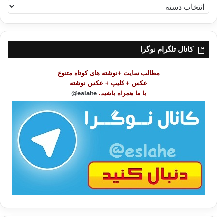
ف
ه
ر
س
ت
کانال تلگرام نوگرا
م
و
مطالب سایت +نوشته های کوتاه متنوع
ض
عکس + کلیپ + عکس نوشته
و
با ما همراه باشید.
eslahe@
ع
ا
ت
/
ب
ا