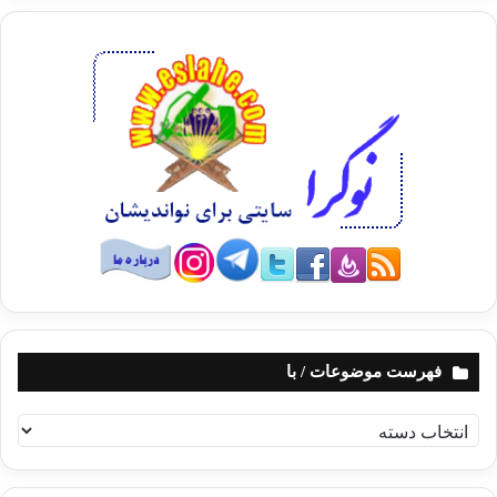
فهرست موضوعات / با
ف
ه
ر
س