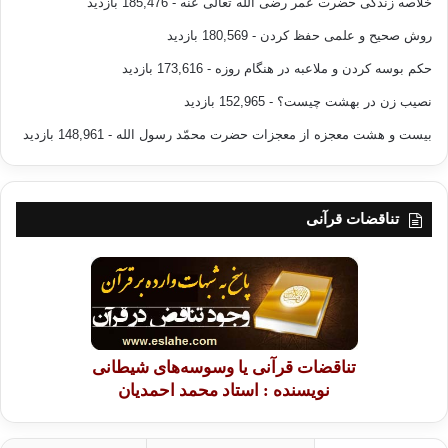
خلاصه زندگی حضرت عمر رضی الله تعالی عنه
- 185,476 بازدید
روش صحیح و علمی حفظ کردن
- 180,569 بازدید
حکم بوسه کردن و ملاعبه در هنگام روزه
- 173,616 بازدید
نصیب زن در بهشت چیست؟
- 152,965 بازدید
بیست و هشت معجزه از معجزات حضرت محمّد رسول الله
- 148,961 بازدید
تناقضات قرآنی
تناقضات قرآنی یا وسوسه‌های شیطانی
نویسنده : استاد محمد احمدیان