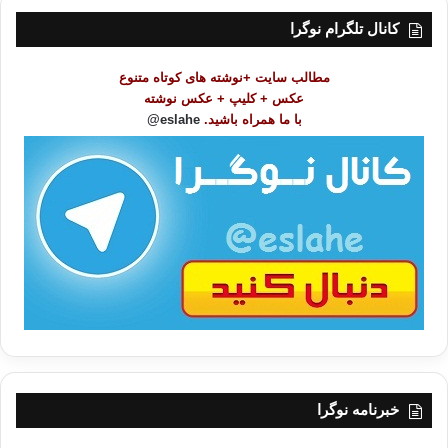
ت
کانال تلگرام نوگرا
م
و
مطالب سایت +نوشته های کوتاه متنوع
ض
عکس + کلیپ + عکس نوشته
و
با ما همراه باشید.
eslahe@
ع
ا
ت
/
ب
ا
خبرنامه نوگرا