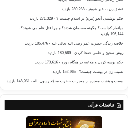
عشق زن به غیر شوهر
- 280,263 بازدید
حکم نوشیدن آبجو (بیره) در اسلام چیست ؟
- 271,329 بازدید
میانمار کجاست؟ چگونه مسلمان شدند؟ و چرا قتل عام می شوند؟
-
196,144 بازدید
خلاصه زندگی حضرت عمر رضی الله تعالی عنه
- 185,476 بازدید
روش صحیح و علمی حفظ کردن
- 180,569 بازدید
حکم بوسه کردن و ملاعبه در هنگام روزه
- 173,616 بازدید
نصیب زن در بهشت چیست؟
- 152,965 بازدید
بیست و هشت معجزه از معجزات حضرت محمّد رسول الله
- 148,961 بازدید
تناقضات قرآنی