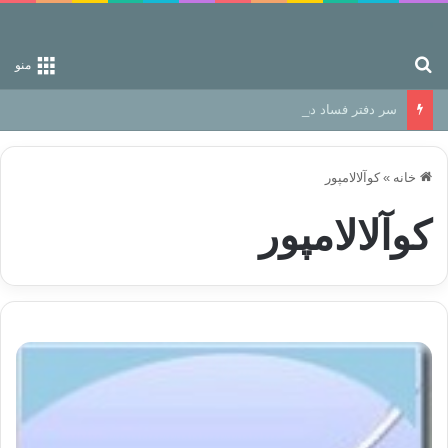
جستجو برای
منو
سر دفتر فساد در زمین‌، دوری وکناره‌گیری از راه خداست‌!
خانه
»
کوآلالامپور
کوآلالامپور