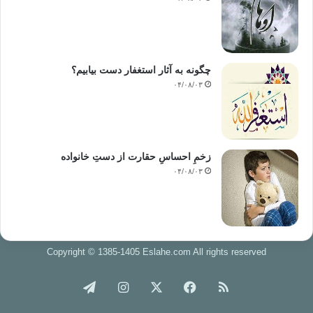
چگونه به آثار استغفار دست بیابیم؟
۰۴/۰۸/۰۳
زخمِ احساسِ حقارت از دستِ خانواده
۰۴/۰۸/۰۳
Copyright © 1385-1405 Eslahe.com All rights reserved
خوراک
فیس
X
اینستاگرام
تلگرام