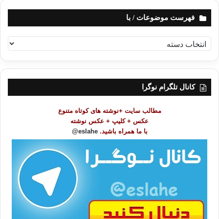
فهرست موضوعات / با
ف
ه
ر
س
ت
کانال تلگرام نوگرا
م
و
مطالب سایت +نوشته های کوتاه متنوع
ض
عکس + کلیپ + عکس نوشته
و
با ما همراه باشید.
eslahe@
ع
ا
ت
/
ب
ا