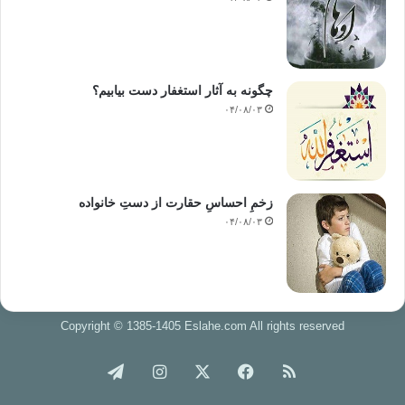
چگونه به آثار استغفار دست بیابیم؟
۰۴/۰۸/۰۳
زخمِ احساسِ حقارت از دستِ خانواده
۰۴/۰۸/۰۳
Copyright © 1385-1405 Eslahe.com All rights reserved
خوراک
فیس
X
اینستاگرام
تلگرام