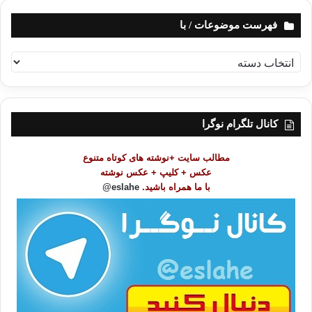
فهرست موضوعات / با
ف
ه
ر
س
ت
کانال تلگرام نوگرا
م
و
مطالب سایت +نوشته های کوتاه متنوع
ض
عکس + کلیپ + عکس نوشته
و
با ما همراه باشید.
eslahe@
ع
ا
ت
/
ب
ا