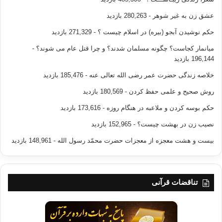
عشق زن به غیر شوهر
- 280,263 بازدید
حکم نوشیدن آبجو (بیره) در اسلام چیست ؟
- 271,329 بازدید
میانمار کجاست؟ چگونه مسلمان شدند؟ و چرا قتل عام می شوند؟
-
196,144 بازدید
خلاصه زندگی حضرت عمر رضی الله تعالی عنه
- 185,476 بازدید
روش صحیح و علمی حفظ کردن
- 180,569 بازدید
حکم بوسه کردن و ملاعبه در هنگام روزه
- 173,616 بازدید
نصیب زن در بهشت چیست؟
- 152,965 بازدید
بیست و هشت معجزه از معجزات حضرت محمّد رسول الله
- 148,961 بازدید
تناقضات قرآنی