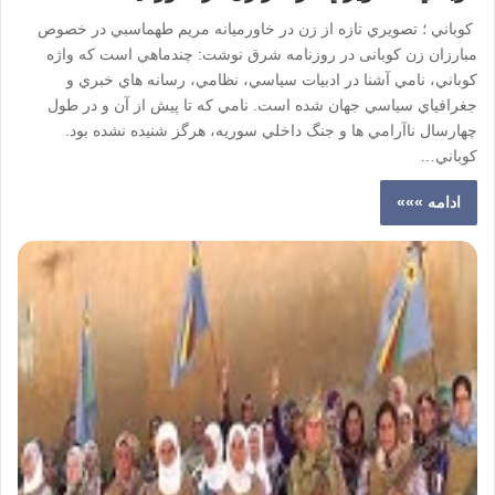
كوباني ؛ تصويري تازه از زن در خاورميانه مريم طهماسبي در خصوص
مبارزان زن کوبانی در روزنامه شرق نوشت: چندماهي است که واژه
کوباني، نامي آشنا در ادبيات سياسي، نظامي، رسانه هاي خبري و
جغرافياي سياسي جهان شده است. نامي که تا پيش از آن و در طول
چهارسال ناآرامي ها و جنگ داخلي سوريه، هرگز شنيده نشده بود.
کوباني…
ادامه »»»