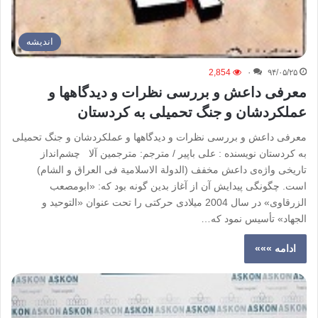
اندیشه
2,854
۰
۹۴/۰۵/۲۵
معرفی داعش و بررسی نظرات و دیدگاهها و
عملکردشان و جنگ تحمیلی به کردستان
معرفی داعش و بررسی نظرات و دیدگاهها و عملکردشان و جنگ تحمیلی
به کردستان نویسنده : علی باپیر / مترجم: مترجمین آلا چشم‌انداز
تاریخی واژه‌ی داعش مخفف (الدولة الاسلامیة فی العراق و الشام)
است. چگونگی پیدایش آن از آغاز بدین گونه بود که: «ابومصعب
الزرقاوی» در سال 2004 میلادی حرکتی را تحت عنوان «التوحید و
الجهاد» تأسیس نمود که…
ادامه »»»