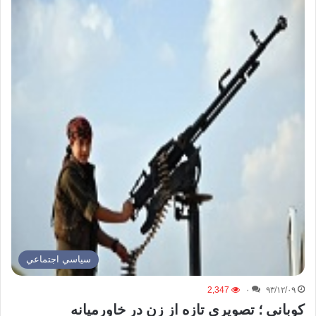
سياسي اجتماعي
2,347
۰
۹۳/۱۲/۰۹
كوباني ؛ تصويري تازه از زن در خاورميانه