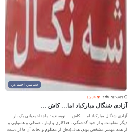
سياسي اجتماعي
1,984
۳
۹۴/۰۸/۲۴
آزادی شنگال مبارکباد اما… کاش …
آزادی شنگال مبارکباد اما… کاش … نویسنده : ماجداحمدیانی یک بار
دیگر مقاومت و از خود گذشتگی ، فداکاری و ایثار ، همدلی و همنوایی و
از همه مهمتر مشخص بودن هدف(دفاع از مظلوم و نجات آن ها از دست