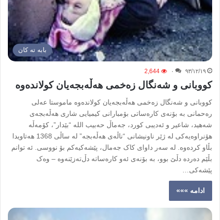
بابه ته كان
2,644
۰
۹۳/۱۲/۱۹
کووبانی و شه‌نگال زه‌خمی هه‌ڵه‌بجه‌يان کولانده‌وه
کووبانی و شه‌نگال زه‌خمی هه‌ڵه‌بجه‌يان کولانده‌وه ماموستا عه‌لی
ره‌حمانی به بۆنه‌ی کاره‌ساتی بۆمبارانی کیمیایی شاری هه‌ڵه‌بجه‌ی
شه‌هید، شاعیر و ئه‌دیبی کورد، جه‌ماڵ حه‌بیب الله “بێدار”، کۆمه‌ڵه
هۆنراوه‌یه‌کی له ژێر ناونیشانی “ناڵه‌ی هه‌ڵه‌بجه” له ساڵی 1368 هه‌تاویدا
بڵاو کرده‌وه. له سه‌ر داوای کاک جه‌مال، پێشه‌کیه‌کم بۆ نووسی. ئه توانم
بڵێم ده‌رده دڵێ بوو، به بۆنه‌ی ئه‌و کاره‌ساته دڵ‌ته‌زێنه‌وه – وه‌ک
پێشه‌کی…
ادامه »»»