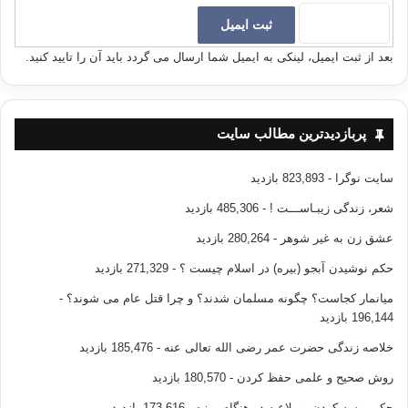
بعد از ثبت ایمیل، لینکی به ایمیل شما ارسال می گردد باید آن را تایید کنید.
پربازدیدترین مطالب سایت
سایت نوگرا
- 823,893 بازدید
شعر، زندگی زیبـاســـت !
- 485,306 بازدید
عشق زن به غیر شوهر
- 280,264 بازدید
حکم نوشیدن آبجو (بیره) در اسلام چیست ؟
- 271,329 بازدید
میانمار کجاست؟ چگونه مسلمان شدند؟ و چرا قتل عام می شوند؟
-
196,144 بازدید
خلاصه زندگی حضرت عمر رضی الله تعالی عنه
- 185,476 بازدید
روش صحیح و علمی حفظ کردن
- 180,570 بازدید
حکم بوسه کردن و ملاعبه در هنگام روزه
- 173,616 بازدید