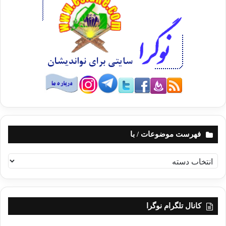
فهرست موضوعات / با
ف
ه
ر
س
ت
کانال تلگرام نوگرا
م
و