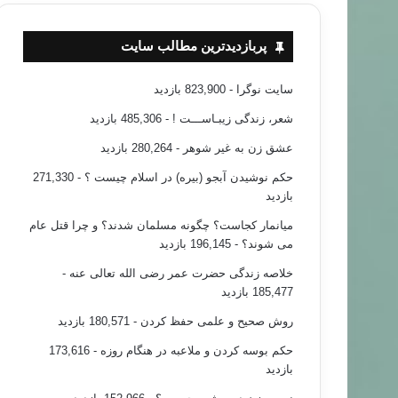
پربازدیدترین مطالب سایت
سایت نوگرا
- 823,900 بازدید
شعر، زندگی زیبـاســـت !
- 485,306 بازدید
عشق زن به غیر شوهر
- 280,264 بازدید
حکم نوشیدن آبجو (بیره) در اسلام چیست ؟
- 271,330
بازدید
میانمار کجاست؟ چگونه مسلمان شدند؟ و چرا قتل عام
می شوند؟
- 196,145 بازدید
خلاصه زندگی حضرت عمر رضی الله تعالی عنه
-
185,477 بازدید
روش صحیح و علمی حفظ کردن
- 180,571 بازدید
حکم بوسه کردن و ملاعبه در هنگام روزه
- 173,616
بازدید