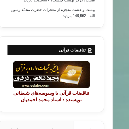
نصیب زن در بهشت چیست؟
- 152,966 بازدید
بیست و هشت معجزه از معجزات حضرت محمّد رسول
الله
- 148,962 بازدید
تناقضات قرآنی
تناقضات قرآنی یا وسوسه‌های شیطانی
نویسنده : استاد محمد احمدیان