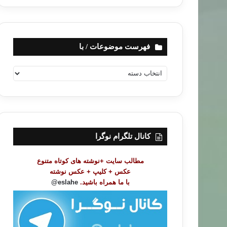
فهرست موضوعات / با
ف
ه
ر
س
ت
م
و
کانال تلگرام نوگرا
ض
و
مطالب سایت +نوشته های کوتاه متنوع
ع
عکس + کلیپ + عکس نوشته
ا
با ما همراه باشید.
eslahe@
ت
/
ب
ا