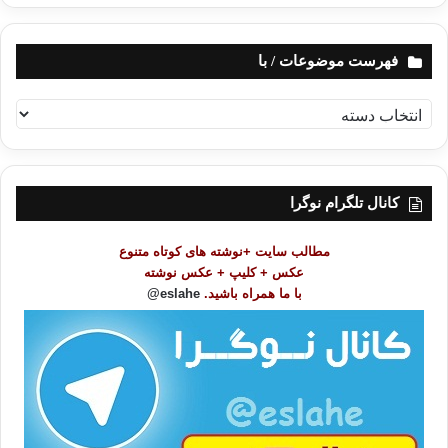
فهرست موضوعات / با
ف
ه
ر
س
ت
کانال تلگرام نوگرا
م
و
مطالب سایت +نوشته های کوتاه متنوع
ض
عکس + کلیپ + عکس نوشته
و
با ما همراه باشید.
eslahe@
ع
ا
ت
/
ب
ا