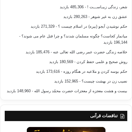
شعر، زندگی زیبـاســـت !
- 485,306 بازدید
عشق زن به غیر شوهر
- 280,263 بازدید
حکم نوشیدن آبجو (بیره) در اسلام چیست ؟
- 271,329 بازدید
میانمار کجاست؟ چگونه مسلمان شدند؟ و چرا قتل عام می شوند؟
-
196,144 بازدید
خلاصه زندگی حضرت عمر رضی الله تعالی عنه
- 185,476 بازدید
روش صحیح و علمی حفظ کردن
- 180,569 بازدید
حکم بوسه کردن و ملاعبه در هنگام روزه
- 173,616 بازدید
نصیب زن در بهشت چیست؟
- 152,965 بازدید
بیست و هشت معجزه از معجزات حضرت محمّد رسول الله
- 148,960 بازدید
تناقضات قرآنی