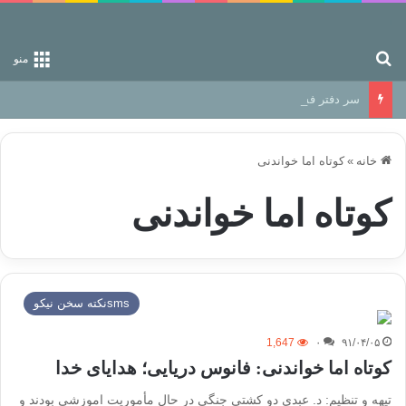
جستجو برای
منو
سر دفتر فساد در زمین‌، دوری وکناره‌گیری از راه خداست‌!
خانه
»
کوتاه اما خواندنی
کوتاه اما خواندنی
smsنكته سخن نيكو
1,647
۰
۹۱/۰۴/۰۵
کوتاه اما خواندنی: فانوس دریایی؛ هدایای خدا
تیهه و تنظیم: د. عبدی دو کشتی جنگی در حال مأموریت اموزشی بودند و