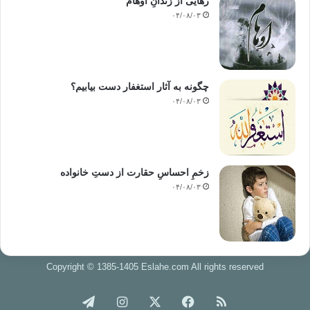
رهایی از زندانِ اوهام
۰۴/۰۸/۰۳
چگونه به آثار استغفار دست بیابیم؟
۰۴/۰۸/۰۳
زخمِ احساسِ حقارت از دستِ خانواده
۰۴/۰۸/۰۳
Copyright © 1385-1405 Eslahe.com All rights reserved
خوراک
فیس
X
اینستاگرام
تلگرام