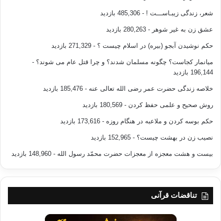
شعر، زندگی زیبـاســـت !
- 485,306 بازدید
عشق زن به غیر شوهر
- 280,263 بازدید
حکم نوشیدن آبجو (بیره) در اسلام چیست ؟
- 271,329 بازدید
میانمار کجاست؟ چگونه مسلمان شدند؟ و چرا قتل عام می شوند؟
-
196,144 بازدید
خلاصه زندگی حضرت عمر رضی الله تعالی عنه
- 185,476 بازدید
روش صحیح و علمی حفظ کردن
- 180,569 بازدید
حکم بوسه کردن و ملاعبه در هنگام روزه
- 173,616 بازدید
نصیب زن در بهشت چیست؟
- 152,965 بازدید
بیست و هشت معجزه از معجزات حضرت محمّد رسول الله
- 148,960 بازدید
تناقضات قرآنی