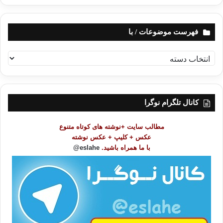
فهرست موضوعات / با
ف
ه
ر
س
ت
کانال تلگرام نوگرا
م
و
مطالب سایت +نوشته های کوتاه متنوع
ض
عکس + کلیپ + عکس نوشته
و
با ما همراه باشید.
eslahe@
ع
ا
ت
/
ب
ا