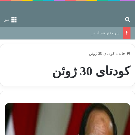
جستجو برای
منو
سر دفتر فساد در زمین‌، دوری وکناره‌گیری از راه خداست‌!
خانه
»
کودتای 30 ژوئن
کودتای 30 ژوئن