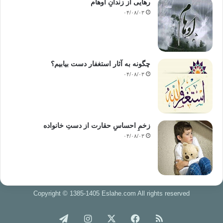
رهایی از زندانِ اوهام
۰۴/۰۸/۰۳
چگونه به آثار استغفار دست بیابیم؟
۰۴/۰۸/۰۳
زخمِ احساسِ حقارت از دستِ خانواده
۰۴/۰۸/۰۳
Copyright © 1385-1405 Eslahe.com All rights reserved
خوراک
فیس
X
اینستاگرام
تلگرام