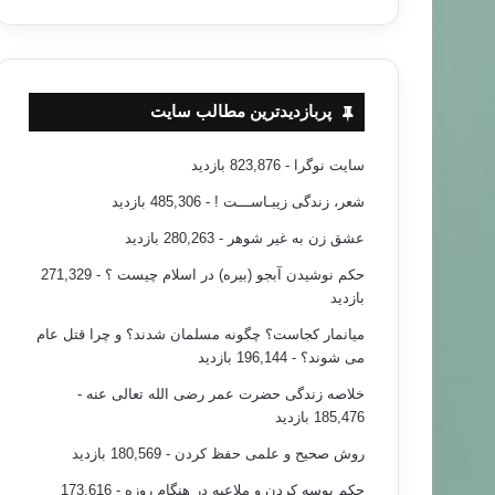
پربازدیدترین مطالب سایت
سایت نوگرا
- 823,876 بازدید
شعر، زندگی زیبـاســـت !
- 485,306 بازدید
عشق زن به غیر شوهر
- 280,263 بازدید
حکم نوشیدن آبجو (بیره) در اسلام چیست ؟
- 271,329
بازدید
میانمار کجاست؟ چگونه مسلمان شدند؟ و چرا قتل عام
می شوند؟
- 196,144 بازدید
خلاصه زندگی حضرت عمر رضی الله تعالی عنه
-
185,476 بازدید
روش صحیح و علمی حفظ کردن
- 180,569 بازدید
حکم بوسه کردن و ملاعبه در هنگام روزه
- 173,616