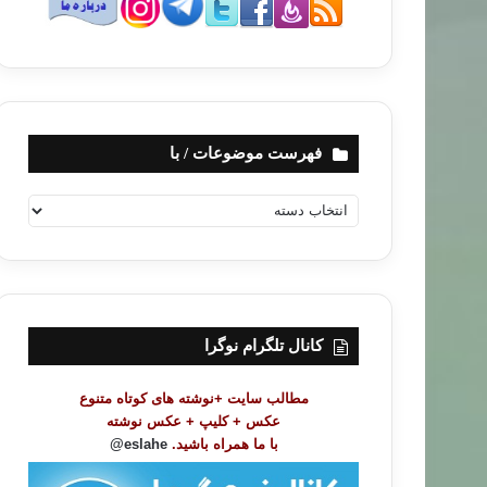
فهرست موضوعات / با
ف
ه
ر
س
ت
م
و
کانال تلگرام نوگرا
ض
و
مطالب سایت +نوشته های کوتاه متنوع
ع
عکس + کلیپ + عکس نوشته
ا
با ما همراه باشید.
eslahe@
ت
/