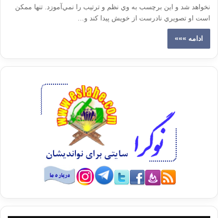
نخواهد شد و اين برچسب به وي نظم و ترتيب را نمي‌آموزد. تنها ممكن
است او تصويري نادرست از خويش پيدا كند و…
ادامه »»»