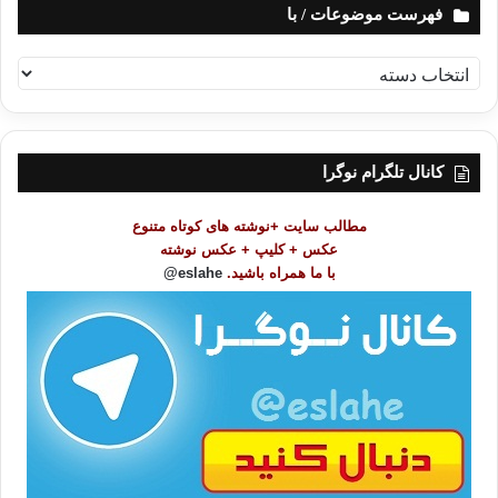
فهرست موضوعات / با
ف
ه
ر
س
ت
کانال تلگرام نوگرا
م
و
مطالب سایت +نوشته های کوتاه متنوع
ض
عکس + کلیپ + عکس نوشته
و
با ما همراه باشید.
eslahe@
ع
ا
ت
/
ب
ا