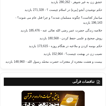
عشق زن به غیر شوهر
- 280,262 بازدید
حکم نوشیدن آبجو (بیره) در اسلام چیست ؟
- 271,328 بازدید
میانمار کجاست؟ چگونه مسلمان شدند؟ و چرا قتل عام می شوند؟
-
196,143 بازدید
خلاصه زندگی حضرت عمر رضی الله تعالی عنه
- 185,476 بازدید
روش صحیح و علمی حفظ کردن
- 180,568 بازدید
حکم بوسه کردن و ملاعبه در هنگام روزه
- 173,615 بازدید
نصیب زن در بهشت چیست؟
- 152,964 بازدید
بیست و هشت معجزه از معجزات حضرت محمّد رسول الله
- 148,960 بازدید
تناقضات قرآنی