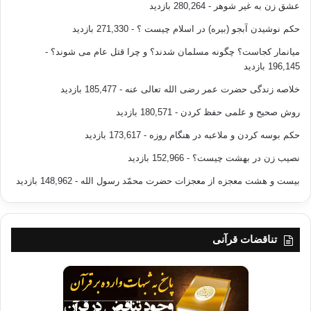
عشق زن به غیر شوهر
- 280,264 بازدید
حکم نوشیدن آبجو (بیره) در اسلام چیست ؟
- 271,330 بازدید
میانمار کجاست؟ چگونه مسلمان شدند؟ و چرا قتل عام می شوند؟
-
196,145 بازدید
خلاصه زندگی حضرت عمر رضی الله تعالی عنه
- 185,477 بازدید
روش صحیح و علمی حفظ کردن
- 180,571 بازدید
حکم بوسه کردن و ملاعبه در هنگام روزه
- 173,617 بازدید
نصیب زن در بهشت چیست؟
- 152,966 بازدید
بیست و هشت معجزه از معجزات حضرت محمّد رسول الله
- 148,962 بازدید
تناقضات قرآنی