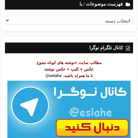
فهرست موضوعات / با
ف
ه
ر
س
ت
کانال تلگرام نوگرا
م
و
مطالب سایت +نوشته های کوتاه متنوع
ض
عکس + کلیپ + عکس نوشته
و
با ما همراه باشید.
eslahe@
ع
ا
ت
/
ب
ا