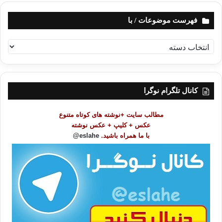
فهرست موضوعات / با
ف
ه
ر
س
ت
کانال تلگرام نوگرا
م
و
مطالب سایت +نوشته های کوتاه متنوع
ض
عکس + کلیپ + عکس نوشته
و
با ما همراه باشید.
eslahe@
ع
ا
ت
/
ب
ا