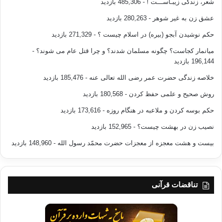
شعر، زندگی زیبـاســـت !
- 485,306 بازدید
عشق زن به غیر شوهر
- 280,263 بازدید
حکم نوشیدن آبجو (بیره) در اسلام چیست ؟
- 271,329 بازدید
میانمار کجاست؟ چگونه مسلمان شدند؟ و چرا قتل عام می شوند؟
-
196,144 بازدید
خلاصه زندگی حضرت عمر رضی الله تعالی عنه
- 185,476 بازدید
روش صحیح و علمی حفظ کردن
- 180,568 بازدید
حکم بوسه کردن و ملاعبه در هنگام روزه
- 173,616 بازدید
نصیب زن در بهشت چیست؟
- 152,965 بازدید
بیست و هشت معجزه از معجزات حضرت محمّد رسول الله
- 148,960 بازدید
تناقضات قرآنی