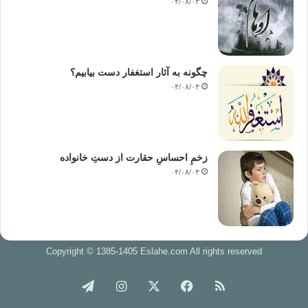
۰۴/۰۸/۰۳
چگونه به آثار استغفار دست بیابیم؟
۰۴/۰۸/۰۳
زخمِ احساسِ حقارت از دستِ خانواده
۰۴/۰۸/۰۳
Copyright © 1385-1405 Eslahe.com All rights reserved
خوراک
فیس
X
اینستاگرام
تلگرام