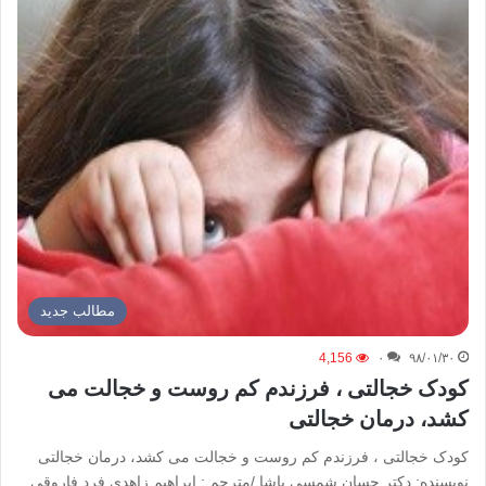
مطالب جدید
4,156
۰
۹۸/۰۱/۳۰
کودک خجالتی ، فرزندم کم روست و خجالت می
کشد، درمان خجالتی
کودک خجالتی ، فرزندم کم روست و خجالت می کشد، درمان خجالتی
نویسنده: دکتر حسان شمسی پاشا /مترجم : ابراهیم زاهدی فرد فاروقی