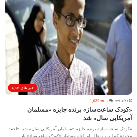
خبر های جدید
1,639
۰
۹۴/۰۷/۲۸
«کودک ساعت‌ساز» برنده جایزه «مسلمان
آمریکایی سال» شد
«کودک ساعت‌ساز» برنده جایزه «مسلمان آمریکایی سال» شد «احمد
محمد» که این روزها از او با نام مستعار «کودک ساعت‌ساز» یاد