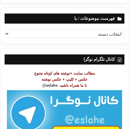
فهرست موضوعات / با
ف
ه
ر
س
ت
کانال تلگرام نوگرا
م
و
مطالب سایت +نوشته های کوتاه متنوع
ض
عکس + کلیپ + عکس نوشته
و
با ما همراه باشید.
eslahe@
ع
ا
ت
/
ب
ا