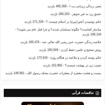
شعر، زندگی زیبـاســـت !
- 485,306 بازدید
عشق زن به غیر شوهر
- 280,263 بازدید
حکم نوشیدن آبجو (بیره) در اسلام چیست ؟
- 271,329 بازدید
میانمار کجاست؟ چگونه مسلمان شدند؟ و چرا قتل عام می شوند؟
-
196,144 بازدید
خلاصه زندگی حضرت عمر رضی الله تعالی عنه
- 185,476 بازدید
روش صحیح و علمی حفظ کردن
- 180,569 بازدید
حکم بوسه کردن و ملاعبه در هنگام روزه
- 173,616 بازدید
نصیب زن در بهشت چیست؟
- 152,965 بازدید
بیست و هشت معجزه از معجزات حضرت محمّد رسول الله
- 148,961 بازدید
تناقضات قرآنی