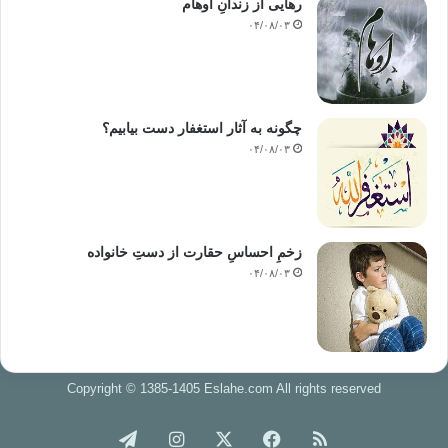
رهایی از زندانِ اوهام
۰۴/۰۸/۰۳
چگونه به آثار استغفار دست بیابیم؟
۰۴/۰۸/۰۳
زخمِ احساسِ حقارت از دستِ خانواده
۰۴/۰۸/۰۳
Copyright © 1385-1405 Eslahe.com All rights reserved
خوراک
فیس
X
اینستاگرام
تلگرام