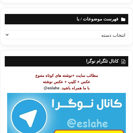
فهرست موضوعات / با
ف
ه
ر
س
ت
کانال تلگرام نوگرا
م
و
مطالب سایت +نوشته های کوتاه متنوع
ض
عکس + کلیپ + عکس نوشته
و
با ما همراه باشید.
eslahe@
ع
ا
ت
/
ب
ا