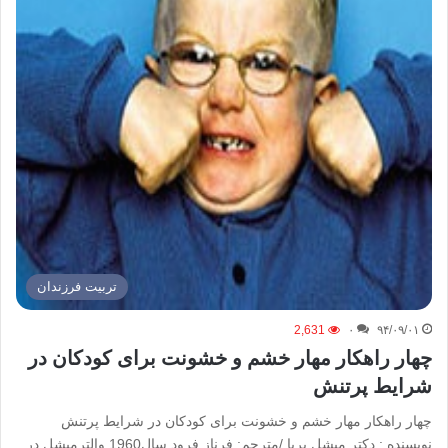
تربیت فرزندان
2,631
۰
۹۴/۰۹/۰۱
چهار راهکار مهار خشم و خشونت برای کودکان در
شرایط پرتنش
چهار راهکار مهار خشم و خشونت برای کودکان در شرایط پرتنش
نویسنده : دکتر میشل بربا /مترجم: فرناز فرود سال1960 والترمیشل در