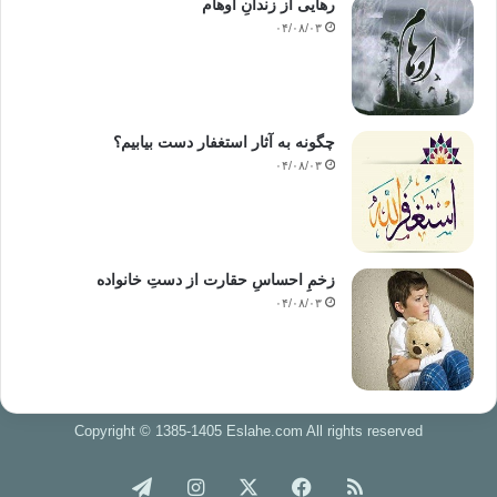
رهایی از زندانِ اوهام
۰۴/۰۸/۰۳
چگونه به آثار استغفار دست بیابیم؟
۰۴/۰۸/۰۳
زخمِ احساسِ حقارت از دستِ خانواده
۰۴/۰۸/۰۳
Copyright © 1385-1405 Eslahe.com All rights reserved
خوراک
فیس
X
اینستاگرام
تلگرام