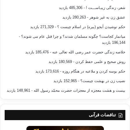
شعر، زندگی زیبـاســـت !
- 485,306 بازدید
عشق زن به غیر شوهر
- 280,263 بازدید
حکم نوشیدن آبجو (بیره) در اسلام چیست ؟
- 271,329 بازدید
میانمار کجاست؟ چگونه مسلمان شدند؟ و چرا قتل عام می شوند؟
-
196,144 بازدید
خلاصه زندگی حضرت عمر رضی الله تعالی عنه
- 185,476 بازدید
روش صحیح و علمی حفظ کردن
- 180,569 بازدید
حکم بوسه کردن و ملاعبه در هنگام روزه
- 173,616 بازدید
نصیب زن در بهشت چیست؟
- 152,965 بازدید
بیست و هشت معجزه از معجزات حضرت محمّد رسول الله
- 148,961 بازدید
تناقضات قرآنی