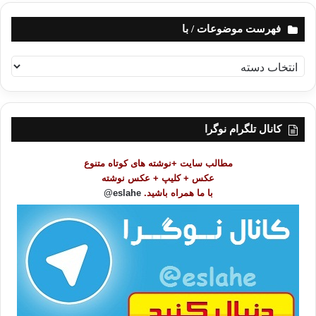
فهرست موضوعات / با
ف
ه
ر
س
ت
کانال تلگرام نوگرا
م
و
مطالب سایت +نوشته های کوتاه متنوع
ض
عکس + کلیپ + عکس نوشته
و
با ما همراه باشید.
eslahe@
ع
ا
ت
/
ب
ا