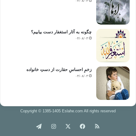
۰۴/۰۸/۰۳
چگونه به آثار استغفار دست بیابیم؟
۰۴/۰۸/۰۳
زخمِ احساسِ حقارت از دستِ خانواده
۰۴/۰۸/۰۳
Copyright © 1385-1405 Eslahe.com All rights reserved
خوراک
فیس
X
اینستاگرام
تلگرام