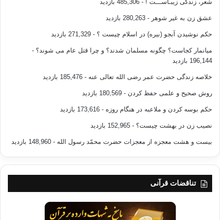
شعر، زندگی زیبـاســـت !
- 485,306 بازدید
عشق زن به غیر شوهر
- 280,263 بازدید
حکم نوشیدن آبجو (بیره) در اسلام چیست ؟
- 271,329 بازدید
میانمار کجاست؟ چگونه مسلمان شدند؟ و چرا قتل عام می شوند؟
-
196,144 بازدید
خلاصه زندگی حضرت عمر رضی الله تعالی عنه
- 185,476 بازدید
روش صحیح و علمی حفظ کردن
- 180,569 بازدید
حکم بوسه کردن و ملاعبه در هنگام روزه
- 173,616 بازدید
نصیب زن در بهشت چیست؟
- 152,965 بازدید
بیست و هشت معجزه از معجزات حضرت محمّد رسول الله
- 148,960 بازدید
تناقضات قرآنی