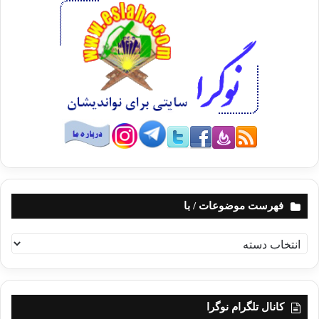
فهرست موضوعات / با
ف
ه
ر
س
ت
کانال تلگرام نوگرا
م