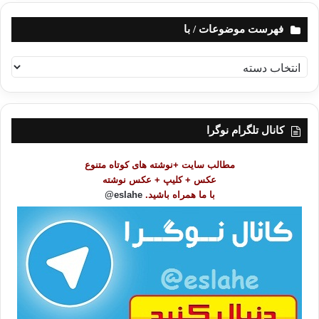
فهرست موضوعات / با
ف
ه
ر
س
ت
کانال تلگرام نوگرا
م
و
مطالب سایت +نوشته های کوتاه متنوع
ض
عکس + کلیپ + عکس نوشته
و
با ما همراه باشید.
eslahe@
ع
ا
ت
/
ب
ا