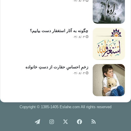
۰۴/۰۸/۰۳
چگونه به آثار استغفار دست بیابیم؟
۰۴/۰۸/۰۳
زخمِ احساسِ حقارت از دستِ خانواده
۰۴/۰۸/۰۳
Copyright © 1385-1405 Eslahe.com All rights reserved
خوراک
فیس
X
اینستاگرام
تلگرام