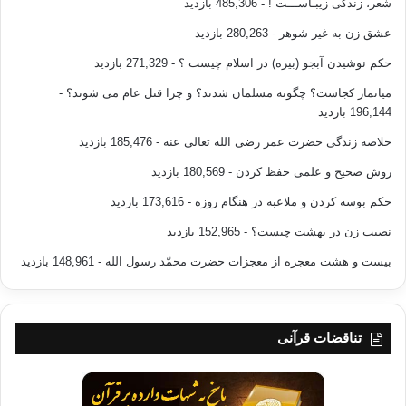
شعر، زندگی زیبـاســـت !
- 485,306 بازدید
عشق زن به غیر شوهر
- 280,263 بازدید
حکم نوشیدن آبجو (بیره) در اسلام چیست ؟
- 271,329 بازدید
میانمار کجاست؟ چگونه مسلمان شدند؟ و چرا قتل عام می شوند؟
-
196,144 بازدید
خلاصه زندگی حضرت عمر رضی الله تعالی عنه
- 185,476 بازدید
روش صحیح و علمی حفظ کردن
- 180,569 بازدید
حکم بوسه کردن و ملاعبه در هنگام روزه
- 173,616 بازدید
نصیب زن در بهشت چیست؟
- 152,965 بازدید
بیست و هشت معجزه از معجزات حضرت محمّد رسول الله
- 148,961 بازدید
تناقضات قرآنی