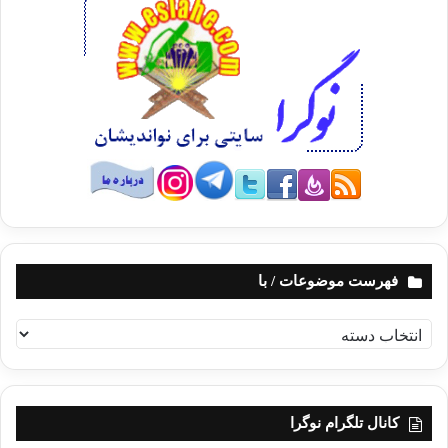
فهرست موضوعات / با
ف
ه
ر
س
ت
کانال تلگرام نوگرا
م