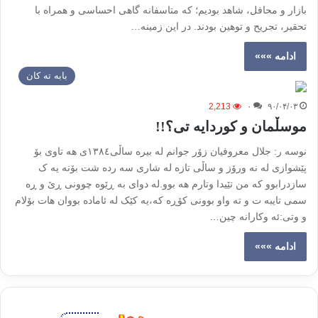
بازار و محافل، شاهد بودیم؛ که متاسفانه گاهی احساسی و همراه با
تحقیر، تجریح و توهین بودند. در این زمینه…
ادامه »»»
بابه ته كان
2,213
۰
۹۰/۰۴/۰۳
موسڵمان و کوردایه تی؟!!
نوسه ر: جلال معروفیان زۆر جوانم له بیره ساڵی١٣٨٤ی هه تاوی بۆ
پێشوازی له نه ورۆز و ساڵی تازه له شاری سه رده شت بۆنه یه ک
سازدرابوو که من تێیدا وتارم هه بوو.له دوای به ڕێوه چوونی ڕێ و ڕه
سمی تایبه ت و ته واو بوونی کۆڕه که،یه کێک له ئاماده بووان هات بۆلام
و وتی:ئه وکارانه چین…
ادامه »»»