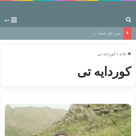
جستجو برای
منو
سر دفتر فساد در زمین‌، دوری وکناره‌گیری از راه خداست‌!
خانه
»
کوردایه تی
کوردایه تی