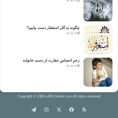
۰۴/۰۸/۰۳
چگونه به آثار استغفار دست بیابیم؟
۰۴/۰۸/۰۳
زخمِ احساسِ حقارت از دستِ خانواده
۰۴/۰۸/۰۳
Copyright © 1385-1405 Eslahe.com All rights reserved
خوراک
فیس
X
اینستاگرام
تلگرام