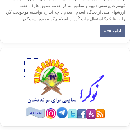
كيومرث يوسفى / تهيه و تنظـيم: به كر حه‌مه صديق عارف حفظ
ارزشهاى ملى از ديدگاه اسلام: اسلام تا چه اندازه توانسته موجوديت كُرد
را حفظ كند؟ استقبال ملت كُرد از اسلام چگونه بوده است؟ در…
ادامه »»»