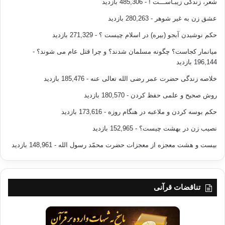
شعر، زندگی زیبـاســـت !
- 485,306 بازدید
عشق زن به غیر شوهر
- 280,263 بازدید
حکم نوشیدن آبجو (بیره) در اسلام چیست ؟
- 271,329 بازدید
میانمار کجاست؟ چگونه مسلمان شدند؟ و چرا قتل عام می شوند؟
-
196,144 بازدید
خلاصه زندگی حضرت عمر رضی الله تعالی عنه
- 185,476 بازدید
روش صحیح و علمی حفظ کردن
- 180,570 بازدید
حکم بوسه کردن و ملاعبه در هنگام روزه
- 173,616 بازدید
نصیب زن در بهشت چیست؟
- 152,965 بازدید
بیست و هشت معجزه از معجزات حضرت محمّد رسول الله
- 148,961 بازدید
تناقضات قرآنی