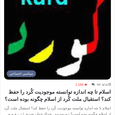
سياسي اجتماعي
2,166
۰
۹۴/۰۵/۱۵
اسلام تا چه اندازه توانسته موجوديت كُرد را حفظ
كند؟ استقبال ملت كُرد از اسلام چگونه بوده است؟
اسلام تا چه اندازه توانسته موجوديت كُرد را حفظ كند؟ استقبال ملت كُرد
از اسلام چگونه بوده است؟ نـویـسنـده : عبدالرحمان صديق / تــرجـمـه: