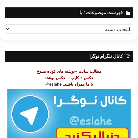
فهرست موضوعات / با
ف
ه
ر
س
ت
کانال تلگرام نوگرا
م
و
مطالب سایت +نوشته های کوتاه متنوع
ض
عکس + کلیپ + عکس نوشته
و
با ما همراه باشید.
eslahe@
ع
ا
ت
/
ب
ا