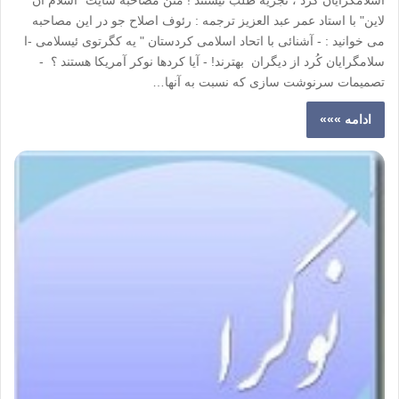
اسلامگرایان کُرد ، تجزیه طلب نیستند ! متن مصاحبه سایت "اسلام آن
لاین" با استاد عمر عبد العزیز ترجمه : رئوف اصلاح جو در این مصاحبه
می خوانید : - آشنائی با اتحاد اسلامی کردستان " یه کگرتوی ئیسلامی -ا
سلامگرایان کُرد از دیگران بهترند! - آیا کردها نوکر آمریکا هستند ؟ -
تصمیمات سرنوشت سازی که نسبت به آنها…
ادامه »»»