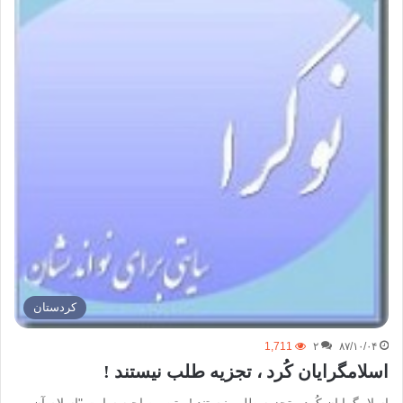
كردستان
1,711
۲
۸۷/۱۰/۰۴
اسلامگرایان کُرد ، تجزیه طلب نیستند !