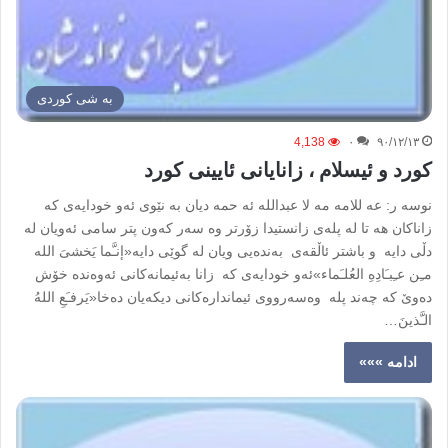
به شی کوردی
4,138
۰
۹۰/۱۲/۱۳
کورد و ئیسلام ، زانایانی ئایینی کورد
نوسه ر: عه للامه مه لا عبدالله ئه حمه دیان بە نێوی ئەو خودایەی کە
زاناکان ھە تا لە پلەی زانستیدا زۆرتر وە سەر کەون پتر سامی ئەویان لە
دڵی دایە و باشتر ئاڵقەی بەندەیی ویان لە گوێی دایە«‌‌إنـَّما یَخشیَ الله
مـِن عـِبـَادِهِ العُلـَماء»ئەو خودایەی کە زانا بەئیمانەکانی ئەوەندە خۆش
دەوێ کە چەند پلە وەسەرووی ئیماندارەکانی دیکەیان دەخا«یَرفـَعِ اللهُ
الـَّذینَ…
ادامه »»»