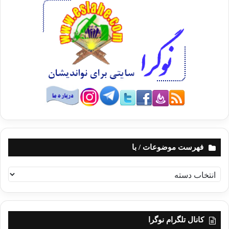
فهرست موضوعات / با
ف
ه
ر
س
ت
کانال تلگرام نوگرا
م