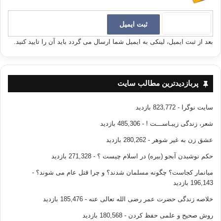
بعد از ثبت ایمیل، لینکی به ایمیل شما ارسال می گردد باید آن را تایید کنید.
پربازدیدترین مطالب سایت
سایت نوگرا
- 823,772 بازدید
شعر، زندگی زیبـاســـت !
- 485,306 بازدید
عشق زن به غیر شوهر
- 280,262 بازدید
حکم نوشیدن آبجو (بیره) در اسلام چیست ؟
- 271,328 بازدید
میانمار کجاست؟ چگونه مسلمان شدند؟ و چرا قتل عام می شوند؟
-
196,143 بازدید
خلاصه زندگی حضرت عمر رضی الله تعالی عنه
- 185,476 بازدید
روش صحیح و علمی حفظ کردن
- 180,568 بازدید