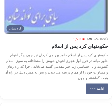
كردستان
5,583
۵
۸۵/۰۶/۲۹
حكومتهاي كرد پس از اسلام
حكومتهاي كرد پس از اسلام حامد بهرامي كردان نيز چون ديگر اقوام
خاور ميانه در قرن اول هجري آغوش خويش را مشتاقانه به سوي اسلام
گشودند و با احساسي زيبا خير مقدمي گفتند صادقانه . چرا كه راه رهاي
و مساوات خود را از همام دريچه مي ديدند و بس به همين دليل در راه آن
همت گماشتند و چون…
ادامه »»»