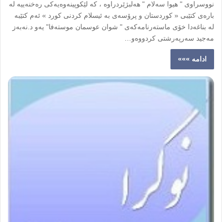
نووسراوی " هیوا سه‌لام " هه‌لبژێردراوه‌ ، که‌ لێکوپینه‌وه‌یه‌کی ره‌خنه‌ییه‌ له‌
باره‌ی کتێبی « کوردستان و پرۆسه‌ی به‌ ئیسلام کردنی کورد » ئه‌م کتێبه‌
له‌ بناغه‌دا خۆی ماسته‌رنامه‌که‌ی " شوان عوسمان موسته‌فا" یه‌و د.نه‌به‌ز
مه‌جید سه‌رپه‌رشتی کردووه‌و…
ادامه »»»