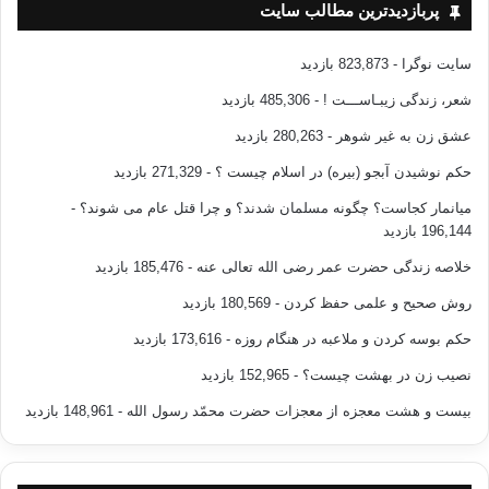
پربازدیدترین مطالب سایت
سایت نوگرا
- 823,873 بازدید
شعر، زندگی زیبـاســـت !
- 485,306 بازدید
عشق زن به غیر شوهر
- 280,263 بازدید
حکم نوشیدن آبجو (بیره) در اسلام چیست ؟
- 271,329 بازدید
میانمار کجاست؟ چگونه مسلمان شدند؟ و چرا قتل عام می شوند؟
-
196,144 بازدید
خلاصه زندگی حضرت عمر رضی الله تعالی عنه
- 185,476 بازدید
روش صحیح و علمی حفظ کردن
- 180,569 بازدید
حکم بوسه کردن و ملاعبه در هنگام روزه
- 173,616 بازدید
نصیب زن در بهشت چیست؟
- 152,965 بازدید
بیست و هشت معجزه از معجزات حضرت محمّد رسول الله
- 148,961 بازدید