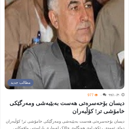
مطالب جدید
977
۰
۹۹/۱۰/۳۰
دیسان بۆحەسرەتی ھەست بەبێبەشی ومەرگێکی
خامۆشی تر! کۆڵبەران
دیسان بۆحەسرەتی ھەست بەبێبەشی ومەرگێکی خامۆشی تر! کۆڵبەران
دوای ئەوەی ڕێکخراوی ھەنگاوی چالاک لەبواری پاراستنی مافەکانی