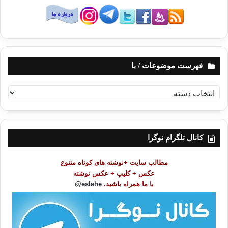
فهرست موضوعات / با
ف
ه
ر
س
ت
کانال تلگرام نوگرا
م
و
مطالب سایت +نوشته های کوتاه متنوع
ض
عکس + کلیپ + عکس نوشته
و
با ما همراه باشید.
eslahe@
ع
ا
ت
/