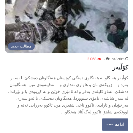
مطالب جدید
2,068
۰
۹۸/۰۹/۲۹
کۆڵبەر
کۆڵبەر هەنگاو بە هەنگاوی دەنگی کوێستان هەنگاوتان دەشکێ. لەسەر
بەرد و… زریکەی نان و هاواری نەداری و… تەقینەوەی مین. هەنگاوتان
دەشکێ. لەناو کلیلەی بەفر و لە ئامێزی خوێن و لە کڕیوەی با و بۆراندا،
لە سەر شاشەی نامۆی سنووردا. هەنگاوتان دەشکێ. تا ئەو سەری
بەرخۆدان و ئازادی، تاکوو ناخی شێعری من، تاکوو بەرزایی تەتە و
لووتکەی شاهۆ. تاکوو لەگەڵتانا هەنگاو…
ادامه »»»