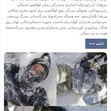
مرۆڤدا، لەڕاپۆرتێکدا ئاماژەی بەمەرگی دەیان کۆڵکێش لەساڵی
رابردووداکرد، ھەواڵی مەرگی پێنج کۆڵکێشی تری لەنێو بەفری چیاکانی
ورمێدا بڵاوکردەوە. ئەم ھەواڵە سەرلەنوێ مەرگەساتی مەرگ وڕەنجی
بەردەوامی ھەزاران کۆڵبەرمان لەسەر سنورە دەستکردەکانی نێوان ڕۆژ
ھەڵات وباشوری کوردستانی بەش بەشکراو وەبیر دێنێتەوە. مەرگەساتێک
ھێندە بە بێ دەنگی…
ادامه »»»