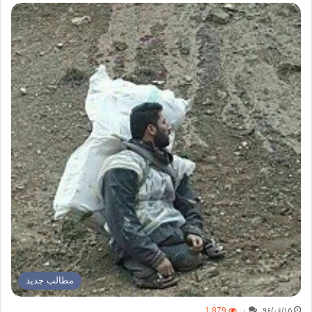
مطالب جدید
1,879
۰
۹۶/۰۶/۱۵