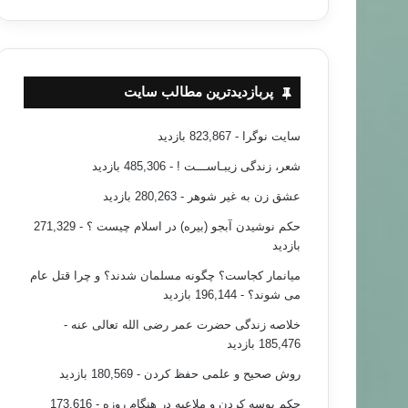
پربازدیدترین مطالب سایت
سایت نوگرا
- 823,867 بازدید
شعر، زندگی زیبـاســـت !
- 485,306 بازدید
عشق زن به غیر شوهر
- 280,263 بازدید
حکم نوشیدن آبجو (بیره) در اسلام چیست ؟
- 271,329
بازدید
میانمار کجاست؟ چگونه مسلمان شدند؟ و چرا قتل عام
می شوند؟
- 196,144 بازدید
خلاصه زندگی حضرت عمر رضی الله تعالی عنه
-
185,476 بازدید
روش صحیح و علمی حفظ کردن
- 180,569 بازدید
حکم بوسه کردن و ملاعبه در هنگام روزه
- 173,616