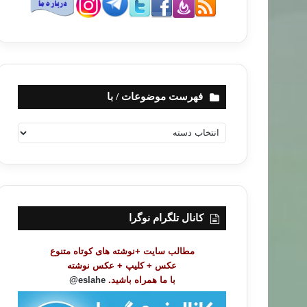
فهرست موضوعات / با
ف
ه
ر
س
ت
م
و
کانال تلگرام نوگرا
ض
و
مطالب سایت +نوشته های کوتاه متنوع
ع
عکس + کلیپ + عکس نوشته
ا
با ما همراه باشید.
eslahe@
ت
/