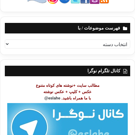
فهرست موضوعات / با
ف
ه
ر
س
ت
کانال تلگرام نوگرا
م
و
مطالب سایت +نوشته های کوتاه متنوع
ض
عکس + کلیپ + عکس نوشته
و
با ما همراه باشید.
eslahe@
ع
ا
ت
/
ب
ا