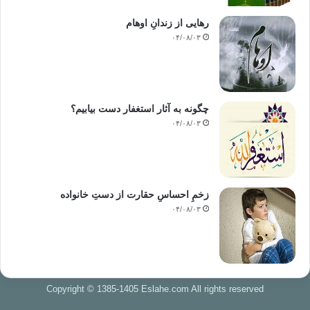
رهایی از زندانِ اوهام
۰۴/۰۸/۰۳
چگونه به آثار استغفار دست بیابیم؟
۰۴/۰۸/۰۳
زخمِ احساسِ حقارت از دستِ خانواده
۰۴/۰۸/۰۳
Copyright © 1385-1405 Eslahe.com All rights reserved