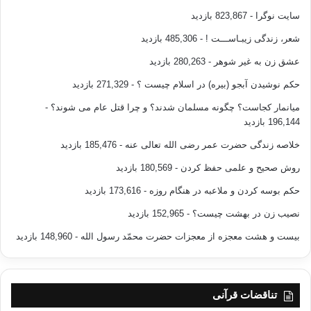
سایت نوگرا
- 823,867 بازدید
شعر، زندگی زیبـاســـت !
- 485,306 بازدید
عشق زن به غیر شوهر
- 280,263 بازدید
حکم نوشیدن آبجو (بیره) در اسلام چیست ؟
- 271,329 بازدید
میانمار کجاست؟ چگونه مسلمان شدند؟ و چرا قتل عام می شوند؟
-
196,144 بازدید
خلاصه زندگی حضرت عمر رضی الله تعالی عنه
- 185,476 بازدید
روش صحیح و علمی حفظ کردن
- 180,569 بازدید
حکم بوسه کردن و ملاعبه در هنگام روزه
- 173,616 بازدید
نصیب زن در بهشت چیست؟
- 152,965 بازدید
بیست و هشت معجزه از معجزات حضرت محمّد رسول الله
- 148,960 بازدید
تناقضات قرآنی