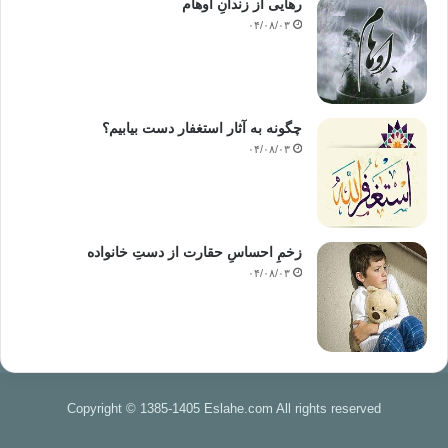
رهایی از زندانِ اوهام
۰۴/۰۸/۰۳
چگونه به آثار استغفار دست بیابیم؟
۰۴/۰۸/۰۳
زخمِ احساسِ حقارت از دستِ خانواده
۰۴/۰۸/۰۳
Copyright © 1385-1405 Eslahe.com All rights reserved