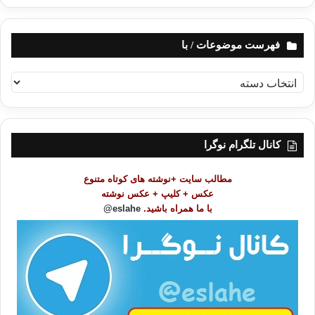
فهرست موضوعات / با
ف
ه
ر
س
ت
کانال تلگرام نوگرا
م
و
مطالب سایت +نوشته های کوتاه متنوع
ض
عکس + کلیپ + عکس نوشته
و
با ما همراه باشید.
eslahe@
ع
ا
ت
/
ب
ا