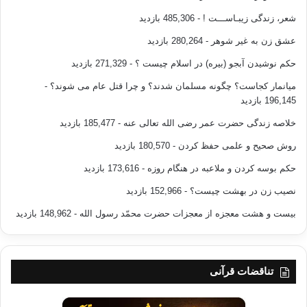
شعر، زندگی زیبـاســـت !
- 485,306 بازدید
عشق زن به غیر شوهر
- 280,264 بازدید
حکم نوشیدن آبجو (بیره) در اسلام چیست ؟
- 271,329 بازدید
میانمار کجاست؟ چگونه مسلمان شدند؟ و چرا قتل عام می شوند؟
-
196,145 بازدید
خلاصه زندگی حضرت عمر رضی الله تعالی عنه
- 185,477 بازدید
روش صحیح و علمی حفظ کردن
- 180,570 بازدید
حکم بوسه کردن و ملاعبه در هنگام روزه
- 173,616 بازدید
نصیب زن در بهشت چیست؟
- 152,966 بازدید
بیست و هشت معجزه از معجزات حضرت محمّد رسول الله
- 148,962 بازدید
تناقضات قرآنی