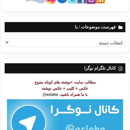
فهرست موضوعات / با
ف
ه
ر
س
ت
کانال تلگرام نوگرا
م
و
مطالب سایت +نوشته های کوتاه متنوع
ض
عکس + کلیپ + عکس نوشته
و
با ما همراه باشید.
eslahe@
ع
ا
ت
/
ب
ا