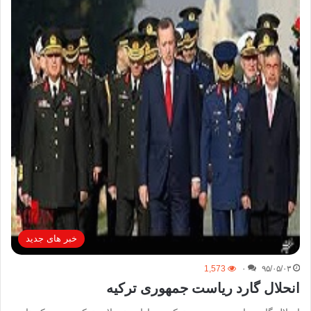
خبر های جدید
1,573
۰
۹۵/۰۵/۰۳
انحلال گارد ریاست جمهوری ترکیه