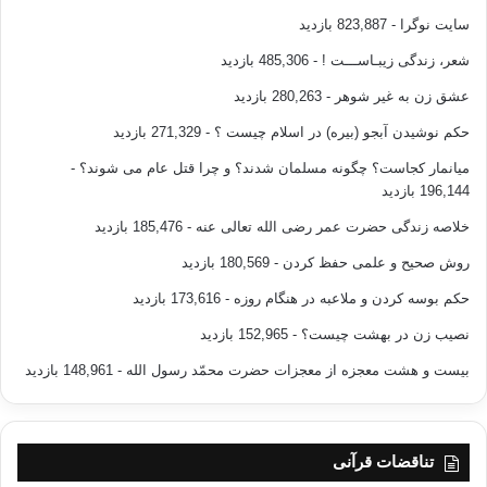
سایت نوگرا
- 823,887 بازدید
شعر، زندگی زیبـاســـت !
- 485,306 بازدید
عشق زن به غیر شوهر
- 280,263 بازدید
حکم نوشیدن آبجو (بیره) در اسلام چیست ؟
- 271,329 بازدید
میانمار کجاست؟ چگونه مسلمان شدند؟ و چرا قتل عام می شوند؟
-
196,144 بازدید
خلاصه زندگی حضرت عمر رضی الله تعالی عنه
- 185,476 بازدید
روش صحیح و علمی حفظ کردن
- 180,569 بازدید
حکم بوسه کردن و ملاعبه در هنگام روزه
- 173,616 بازدید
نصیب زن در بهشت چیست؟
- 152,965 بازدید
بیست و هشت معجزه از معجزات حضرت محمّد رسول الله
- 148,961 بازدید
تناقضات قرآنی