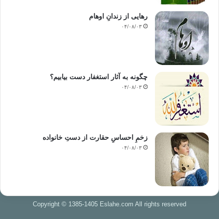
رهایی از زندانِ اوهام
۰۴/۰۸/۰۳
چگونه به آثار استغفار دست بیابیم؟
۰۴/۰۸/۰۳
زخمِ احساسِ حقارت از دستِ خانواده
۰۴/۰۸/۰۳
Copyright © 1385-1405 Eslahe.com All rights reserved