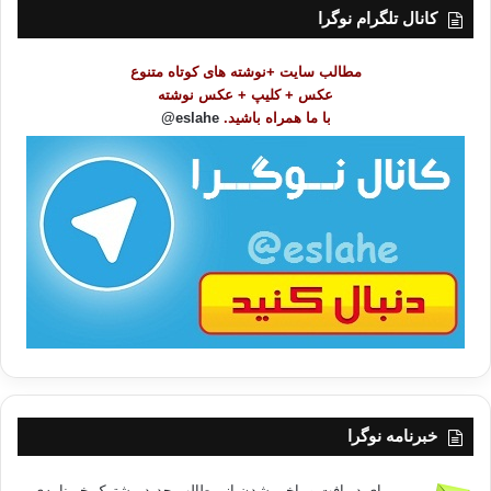
ت
کانال تلگرام نوگرا
م
و
مطالب سایت +نوشته های کوتاه متنوع
ض
عکس + کلیپ + عکس نوشته
و
با ما همراه باشید.
eslahe@
ع
ا
ت
/
ب
ا
خبرنامه نوگرا
برای دریافت و باخبر شدن از مطالب جدید مشترک خبرنامه‌ی