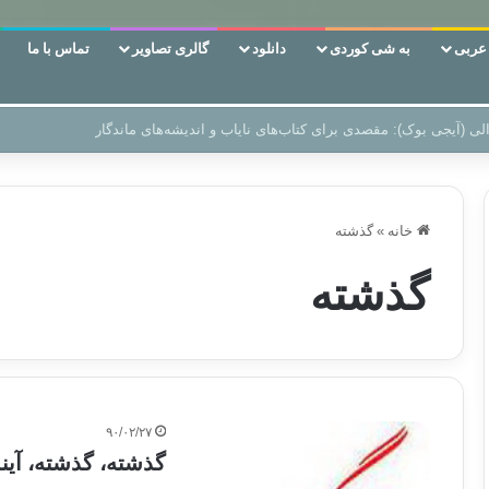
ربی
به شی کوردی
دانلود
گالری تصاویر
تماس با ما
ن‌، دوری وکناره‌گیری از راه خداست‌!
خانه
»
گذشته
گذشته
۹۰/۰۲/۲۷
گذشته، گذشته، آیند