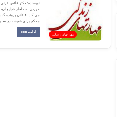
نویسنده: دکتر عائض قرني 
خوردن به خاطر فجايع آن، 
مي کند. عاقلان پرونده گذش
محکم براي هميشه در سلول
ادامه »»»
مهارتهای زندگی