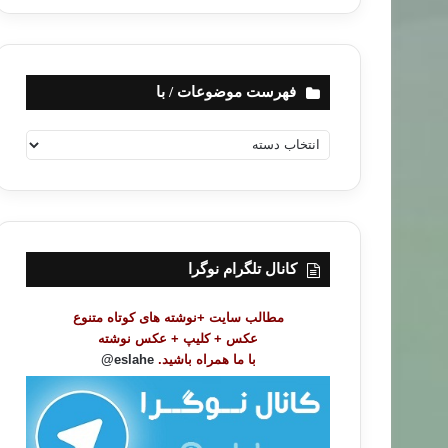
فهرست موضوعات / با
ف
ه
ر
س
ت
م
و
کانال تلگرام نوگرا
ض
و
مطالب سایت +نوشته های کوتاه متنوع
ع
عکس + کلیپ + عکس نوشته
ا
با ما همراه باشید.
eslahe@
ت
/
ب
ا