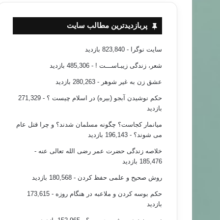
پربازدیدترین مطالب سایت
سایت نوگرا
- 823,840 بازدید
شعر، زندگی زیبـاســـت !
- 485,306 بازدید
عشق زن به غیر شوهر
- 280,263 بازدید
حکم نوشیدن آبجو (بیره) در اسلام چیست ؟
- 271,329
بازدید
میانمار کجاست؟ چگونه مسلمان شدند؟ و چرا قتل عام
می شوند؟
- 196,143 بازدید
خلاصه زندگی حضرت عمر رضی الله تعالی عنه
-
185,476 بازدید
روش صحیح و علمی حفظ کردن
- 180,568 بازدید
حکم بوسه کردن و ملاعبه در هنگام روزه
- 173,615
بازدید