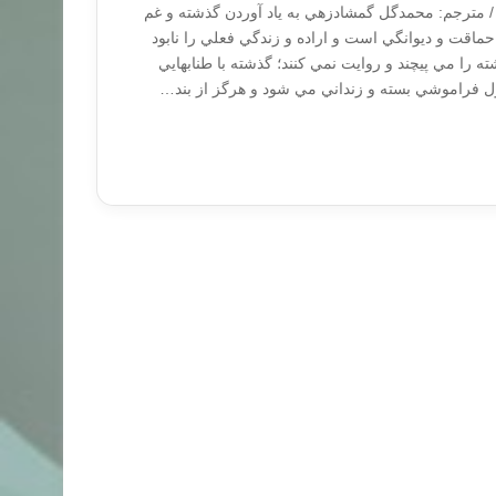
/ مترجم: محمدگل گمشادزهي به ياد آوردن گذشته و غم
حماقت و ديوانگي است و اراده و زندگي فعلي را نابود
ته را مي پيچند و روايت نمي کنند؛ گذشته با طنابهايي
 فراموشي بسته و زنداني مي شود و هرگز از بند…