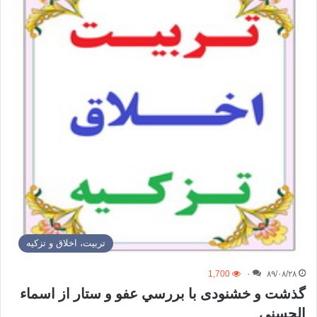
تربیت، اخلاق و تزکیه
1,700
۰
۸۹/۰۸/۲۸
گذشت و خشنودی با بررسي عفو و ستار از اسماء
الحسني