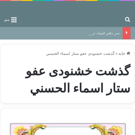
جستجو برای
منو
سر دفتر فساد در زمین‌، دوری وکناره‌گیری از راه خداست‌!
خانه
»
گذشت خشنودی عفو ستار اسماء الحسني
گذشت خشنودی عفو
ستار اسماء الحسني