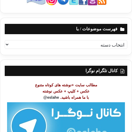
فهرست موضوعات / با
ف
ه
ر
س
ت
کانال تلگرام نوگرا
م
و
مطالب سایت +نوشته های کوتاه متنوع
ض
عکس + کلیپ + عکس نوشته
و
با ما همراه باشید.
eslahe@
ع
ا
ت
/
ب
ا