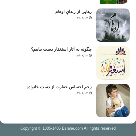
رهایی از زندانِ اوهام
۰۴/۰۸/۰۳
چگونه به آثار استغفار دست بیابیم؟
۰۴/۰۸/۰۳
زخمِ احساسِ حقارت از دستِ خانواده
۰۴/۰۸/۰۳
Copyright © 1385-1405 Eslahe.com All rights reserved