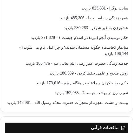
سایت نوگرا
- 823,881 بازدید
شعر، زندگی زیبـاســـت !
- 485,306 بازدید
عشق زن به غیر شوهر
- 280,263 بازدید
حکم نوشیدن آبجو (بیره) در اسلام چیست ؟
- 271,329 بازدید
میانمار کجاست؟ چگونه مسلمان شدند؟ و چرا قتل عام می شوند؟
-
196,144 بازدید
خلاصه زندگی حضرت عمر رضی الله تعالی عنه
- 185,476 بازدید
روش صحیح و علمی حفظ کردن
- 180,569 بازدید
حکم بوسه کردن و ملاعبه در هنگام روزه
- 173,616 بازدید
نصیب زن در بهشت چیست؟
- 152,965 بازدید
بیست و هشت معجزه از معجزات حضرت محمّد رسول الله
- 148,961 بازدید
تناقضات قرآنی