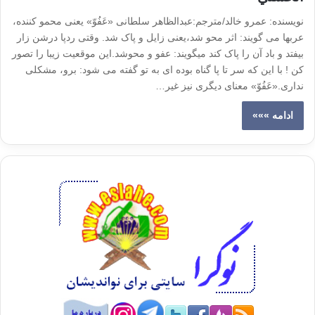
نویسنده: عمرو خالد/مترجم:عبدالظاهر سلطانی «عَفُوّ» یعنی محمو کننده،
عربها می گویند: اثر محو شد،یعنی زایل و پاک شد. وقتی ردپا درشن زار
بیفتد و باد آن را پاک کند میگویند: عفو و محوشد.این موقعیت زیبا را تصور
کن ! با این که سر تا پا گناه بوده ای به تو گفته می شود: برو، مشکلی
نداری.«عَفُوّ» معنای دیگری نیز غیر…
ادامه »»»