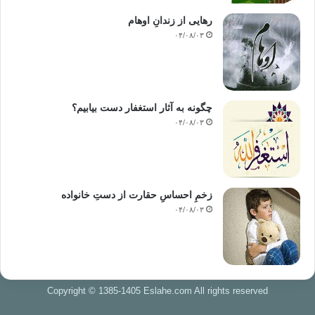
رهایی از زندانِ اوهام
۰۴/۰۸/۰۳
چگونه به آثار استغفار دست بیابیم؟
۰۴/۰۸/۰۳
زخمِ احساسِ حقارت از دستِ خانواده
۰۴/۰۸/۰۳
Copyright © 1385-1405 Eslahe.com All rights reserved