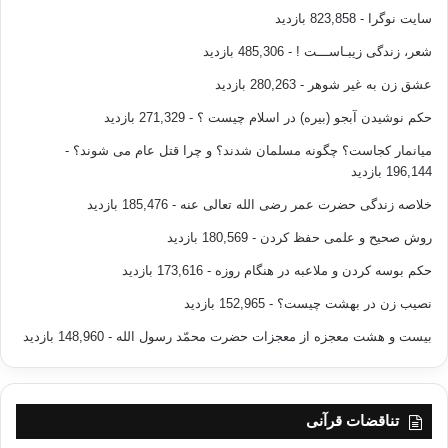
سایت نوگرا
- 823,858 بازدید
شعر، زندگی زیبـاســـت !
- 485,306 بازدید
عشق زن به غیر شوهر
- 280,263 بازدید
حکم نوشیدن آبجو (بیره) در اسلام چیست ؟
- 271,329 بازدید
میانمار کجاست؟ چگونه مسلمان شدند؟ و چرا قتل عام می شوند؟
-
196,144 بازدید
خلاصه زندگی حضرت عمر رضی الله تعالی عنه
- 185,476 بازدید
روش صحیح و علمی حفظ کردن
- 180,569 بازدید
حکم بوسه کردن و ملاعبه در هنگام روزه
- 173,616 بازدید
نصیب زن در بهشت چیست؟
- 152,965 بازدید
بیست و هشت معجزه از معجزات حضرت محمّد رسول الله
- 148,960 بازدید
تناقضات قرآنی