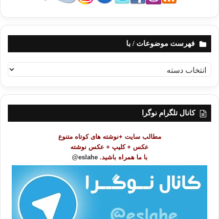
فهرست موضوعات / با
ف
ه
ر
س
ت
کانال تلگرام نوگرا
م
و
مطالب سایت +نوشته های کوتاه متنوع
ض
عکس + کلیپ + عکس نوشته
و
با ما همراه باشید.
eslahe@
ع
ا
ت
/
ب
ا