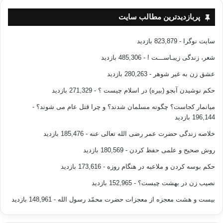
پربازدیدترین مطالب سایت
سایت نوگرا
- 823,879 بازدید
شعر، زندگی زیبـاســـت !
- 485,306 بازدید
عشق زن به غیر شوهر
- 280,263 بازدید
حکم نوشیدن آبجو (بیره) در اسلام چیست ؟
- 271,329 بازدید
میانمار کجاست؟ چگونه مسلمان شدند؟ و چرا قتل عام می شوند؟
-
196,144 بازدید
خلاصه زندگی حضرت عمر رضی الله تعالی عنه
- 185,476 بازدید
روش صحیح و علمی حفظ کردن
- 180,569 بازدید
حکم بوسه کردن و ملاعبه در هنگام روزه
- 173,616 بازدید
نصیب زن در بهشت چیست؟
- 152,965 بازدید
بیست و هشت معجزه از معجزات حضرت محمّد رسول الله
- 148,961 بازدید