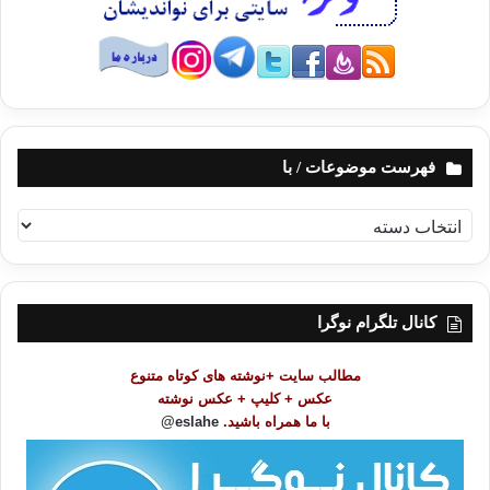
فهرست موضوعات / با
ف
ه
ر
س
ت
کانال تلگرام نوگرا
م
و
مطالب سایت +نوشته های کوتاه متنوع
ض
عکس + کلیپ + عکس نوشته
و
با ما همراه باشید.
eslahe@
ع
ا
ت