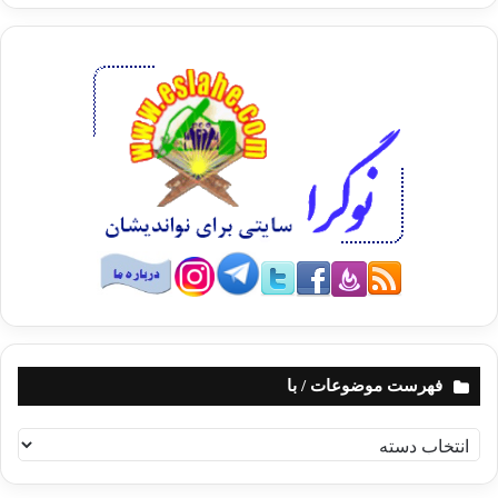
فهرست موضوعات / با
ف
ه
ر