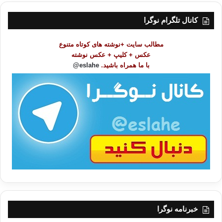
س
ت
کانال تلگرام نوگرا
م
و
مطالب سایت +نوشته های کوتاه متنوع
ض
عکس + کلیپ + عکس نوشته
و
با ما همراه باشید.
eslahe@
ع
ا
ت
/
ب
ا
خبرنامه نوگرا