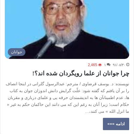
جوانان
2,465
۱
۹۱/۰۸/۳۰
چرا جوانان از علما رویگردان شده اند؟!
نویسنده: د. یوسف قرضاوی / مترجم: عبدالرسول گلرانی در اینجا انصاف
را بر آن یافتم که گفته شود: علّت گرایش دانش اندوزان جوان به کتاب
ها، عدم اطمینانآن ها به اندیشمندان حرفه یی و علمای درباری و مقربان
حکام است؛ زیرا آنان به رغم این که می دانند این حاکمان حکم به غیر «
ما انزل الله » می کنند،…
ادامه »»»