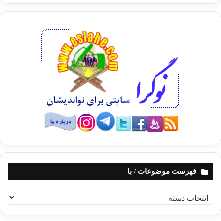
فهرست موضوعات / با
ف
ه
ر