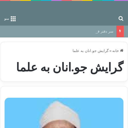
جستجو برای
منو
سر دفتر فساد در زمین‌، دوری وکناره‌گیری از راه خداست‌!
خانه
»
گرایش جو.انان به علما
گرایش جو.انان به علما