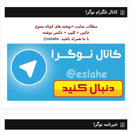
س
ت
کانال تلگرام نوگرا
م
و
مطالب سایت +نوشته های کوتاه متنوع
ض
عکس + کلیپ + عکس نوشته
و
با ما همراه باشید.
eslahe@
ع
ا
ت
/
ب
ا
خبرنامه نوگرا