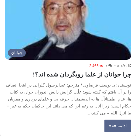
جوانان
2,465
۱
۹۱/۰۸/۳۰
چرا جوانان از علما رویگردان شده اند؟!
نویسنده: د. یوسف قرضاوی / مترجم: عبدالرسول گلرانی در اینجا انصاف
را بر آن یافتم که گفته شود: علّت گرایش دانش اندوزان جوان به کتاب
ها، عدم اطمینانآن ها به اندیشمندان حرفه یی و علمای درباری و مقربان
حکام است؛ زیرا آنان به رغم این که می دانند این حاکمان حکم به غیر «
ما انزل الله » می کنند،…
ادامه »»»