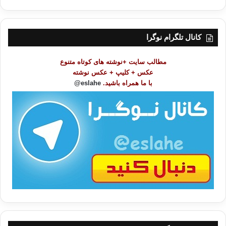
ه
ر
س
ت
کانال تلگرام نوگرا
م
و
مطالب سایت +نوشته های کوتاه متنوع
ض
عکس + کلیپ + عکس نوشته
و
با ما همراه باشید.
eslahe@
ع
ا
ت
/
ب
ا