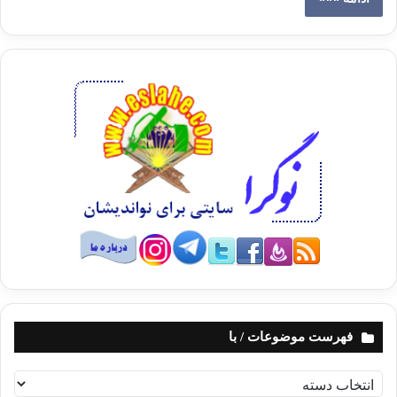
فهرست موضوعات / با
ف