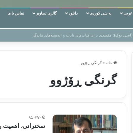
ربی
به شی کوردی
دانلود
گالری تصاویر
تماس با ما
 دوری وکناره‌گیری از راه خداست‌!
خانه
»
گرنگی ڕۆژوو
گرنگی ڕۆژوو
۹۵/۰۳/۲۰
سخنرانی، اهمیت رو