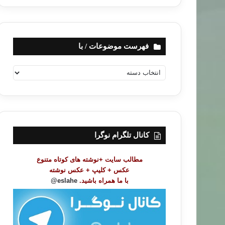
فهرست موضوعات / با
ف
ه
ر
س
ت
م
و
کانال تلگرام نوگرا
ض
و
مطالب سایت +نوشته های کوتاه متنوع
ع
عکس + کلیپ + عکس نوشته
ا
با ما همراه باشید.
eslahe@
ت
/
ب
ا