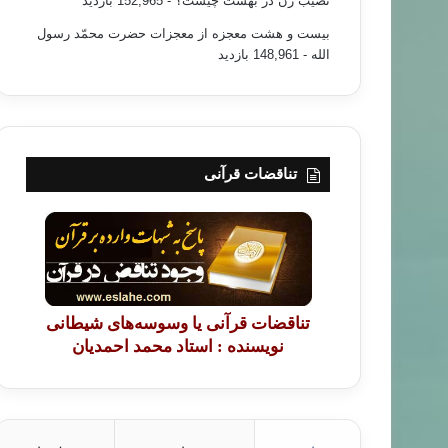
نصیب زن در بهشت چیست؟
- 152,965 بازدید
بیست و هشت معجزه از معجزات حضرت محمّد رسول
الله
- 148,961 بازدید
تناقضات قرآنی
تناقضات قرآنی یا وسوسه‌های شیطانی
نویسنده : استاد محمد احمدیان