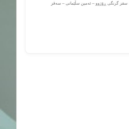
ی سقز گرنگی ڕۆژوو – ئەمین سڵێمانی – سەقز