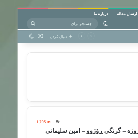
ارسال مقاله
درباره ما
جستجو
تغییر پوسته
برای
نوشته تصادفی
تغییر پوسته
دنبال کردن
1,795
۰
زه – گرنگی ڕۆژوو – امین سلیمانی