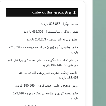
پربازدیدترین مطالب سایت
سایت نوگرا
- 823,887 بازدید
شعر، زندگی زیبـاســـت !
- 485,306 بازدید
عشق زن به غیر شوهر
- 280,263 بازدید
حکم نوشیدن آبجو (بیره) در اسلام چیست ؟
- 271,329
بازدید
میانمار کجاست؟ چگونه مسلمان شدند؟ و چرا قتل عام
می شوند؟
- 196,144 بازدید
خلاصه زندگی حضرت عمر رضی الله تعالی عنه
-
185,476 بازدید
روش صحیح و علمی حفظ کردن
- 180,569 بازدید
حکم بوسه کردن و ملاعبه در هنگام روزه
- 173,616
بازدید