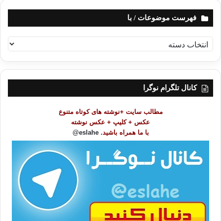
فهرست موضوعات / با
ف
ه
ر
س
ت
کانال تلگرام نوگرا
م
و
مطالب سایت +نوشته های کوتاه متنوع
ض
عکس + کلیپ + عکس نوشته
و
با ما همراه باشید.
eslahe@
ع
ا
ت
/
ب
ا