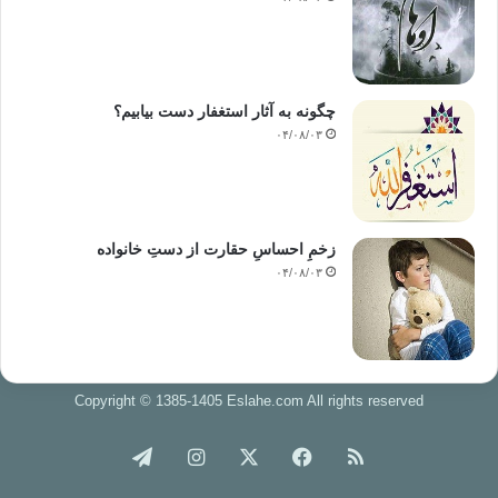
چگونه به آثار استغفار دست بیابیم؟
۰۴/۰۸/۰۳
زخمِ احساسِ حقارت از دستِ خانواده
۰۴/۰۸/۰۳
Copyright © 1385-1405 Eslahe.com All rights reserved
خوراک
فیس
X
اینستاگرام
تلگرام