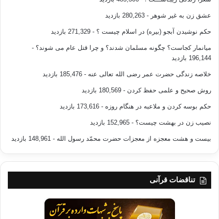
عشق زن به غیر شوهر
- 280,263 بازدید
حکم نوشیدن آبجو (بیره) در اسلام چیست ؟
- 271,329 بازدید
میانمار کجاست؟ چگونه مسلمان شدند؟ و چرا قتل عام می شوند؟
-
196,144 بازدید
خلاصه زندگی حضرت عمر رضی الله تعالی عنه
- 185,476 بازدید
روش صحیح و علمی حفظ کردن
- 180,569 بازدید
حکم بوسه کردن و ملاعبه در هنگام روزه
- 173,616 بازدید
نصیب زن در بهشت چیست؟
- 152,965 بازدید
بیست و هشت معجزه از معجزات حضرت محمّد رسول الله
- 148,961 بازدید
تناقضات قرآنی